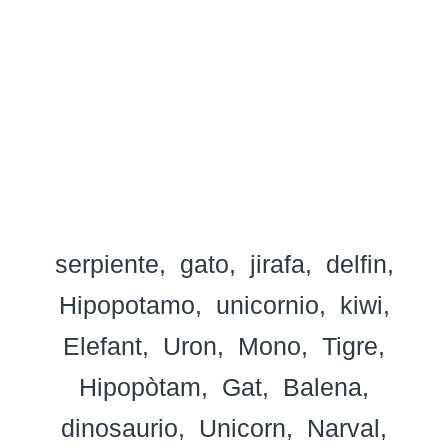
serpiente
gato
jirafa
delfin
Hipopotamo
unicornio
kiwi
Elefant
Uron
Mono
Tigre
Hipopòtam
Gat
Balena
dinosaurio
Unicorn
Narval