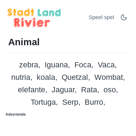
Speel spel
Animal
zebra
Iguana
Foca
Vaca
nutria
koala
Quetzal
Wombat
elefante
Jaguar
Rata
oso
Tortuga
Serp
Burro
Advertentie