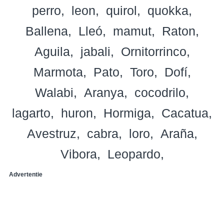
perro
leon
quirol
quokka
Ballena
Lleó
mamut
Raton
Aguila
jabali
Ornitorrinco
Marmota
Pato
Toro
Dofí
Walabi
Aranya
cocodrilo
lagarto
huron
Hormiga
Cacatua
Avestruz
cabra
loro
Araña
Vibora
Leopardo
Advertentie