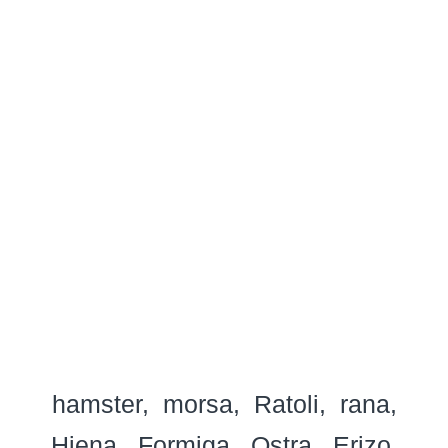
hamster
morsa
Ratoli
rana
Hiena
Formiga
Ostra
Erizo