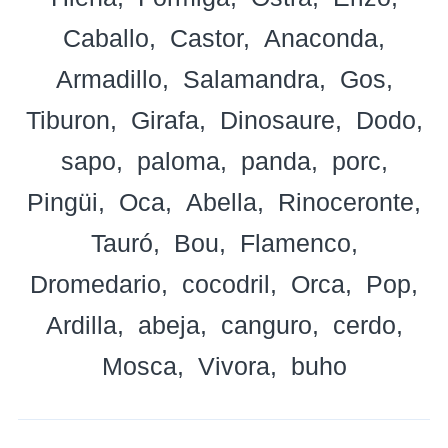
Caballo
Castor
Anaconda
Armadillo
Salamandra
Gos
Tiburon
Girafa
Dinosaure
Dodo
sapo
paloma
panda
porc
Pingüi
Oca
Abella
Rinoceronte
Tauró
Bou
Flamenco
Dromedario
cocodril
Orca
Pop
Ardilla
abeja
canguro
cerdo
Mosca
Vivora
buho