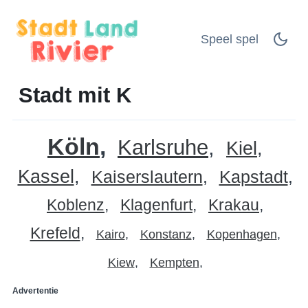
Speel spel
Stadt mit K
Köln
Karlsruhe
Kiel
Kassel
Kaiserslautern
Kapstadt
Koblenz
Klagenfurt
Krakau
Krefeld
Kairo
Konstanz
Kopenhagen
Kiew
Kempten
Advertentie