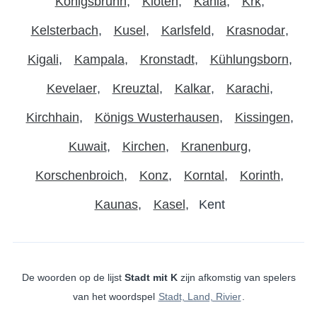
Königsbrunn
Kloten
Kahla
Krk
Kelsterbach
Kusel
Karlsfeld
Krasnodar
Kigali
Kampala
Kronstadt
Kühlungsborn
Kevelaer
Kreuztal
Kalkar
Karachi
Kirchhain
Königs Wusterhausen
Kissingen
Kuwait
Kirchen
Kranenburg
Korschenbroich
Konz
Korntal
Korinth
Kaunas
Kasel
Kent
De woorden op de lijst
Stadt mit K
zijn afkomstig van spelers
van het woordspel
Stadt, Land, Rivier
.