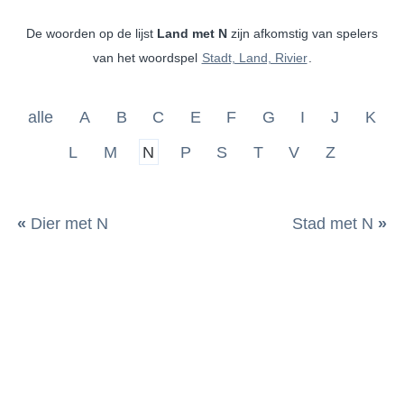
De woorden op de lijst
Land met N
zijn afkomstig van spelers
van het woordspel
Stadt, Land, Rivier
.
alle
A
B
C
E
F
G
I
J
K
L
M
N
P
S
T
V
Z
«
Dier met N
Stad met N
»