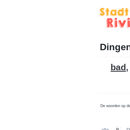
Dingen
bad
De woorden op de 
alle
B