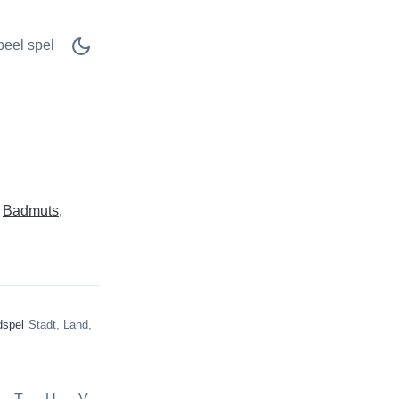
peel spel
Badmuts
dspel
Stadt, Land,
T
U
V