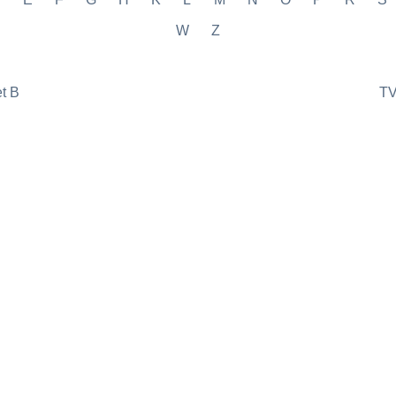
W
Z
et B
TV