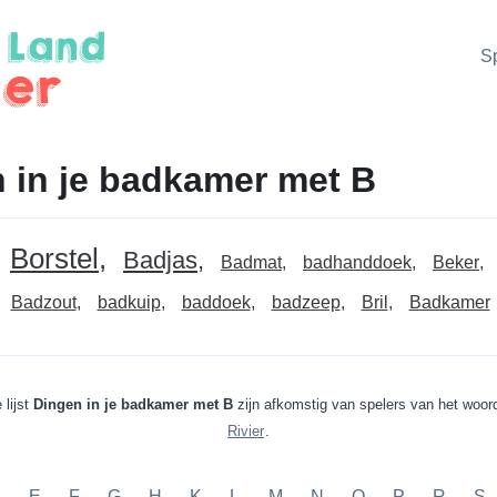
S
 in je badkamer met B
Borstel
Badjas
Badmat
badhanddoek
Beker
Badzout
badkuip
baddoek
badzeep
Bril
Badkamer
lijst
Dingen in je badkamer met B
zijn afkomstig van spelers van het woor
Rivier
.
D
E
F
G
H
K
L
M
N
O
P
R
S