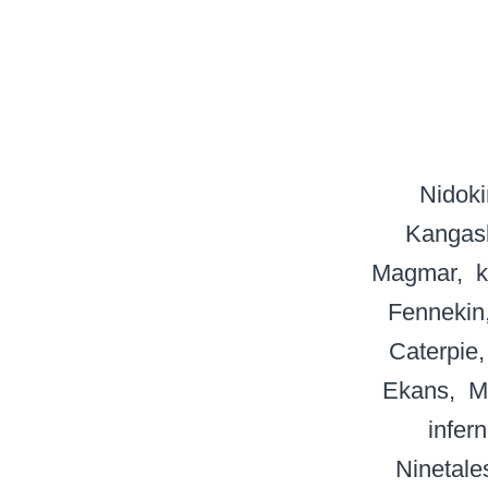
Nidok
Kangas
Magmar
k
Fennekin
Caterpie
Ekans
M
infer
Ninetale