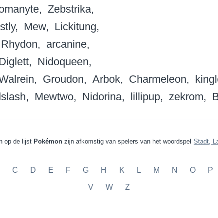
omanyte
Zebstrika
stly
Mew
Lickitung
Rhydon
arcanine
Diglett
Nidoqueen
Walrein
Groudon
Arbok
Charmeleon
kingl
slash
Mewtwo
Nidorina
lillipup
zekrom
B
 op de lijst
Pokémon
zijn afkomstig van spelers van het woordspel
Stadt, L
C
D
E
F
G
H
K
L
M
N
O
P
V
W
Z