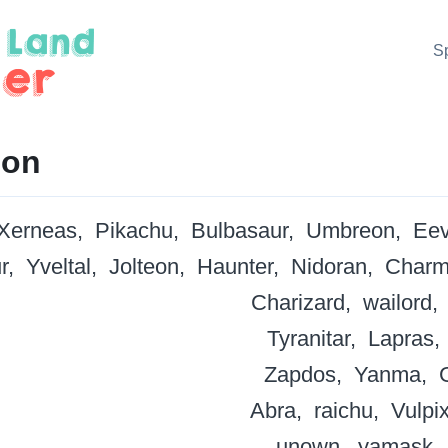
S
on
Xerneas
Pikachu
Bulbasaur
Umbreon
Ee
r
Yveltal
Jolteon
Haunter
Nidoran
Charm
Charizard
wailord
Tyranitar
Lapras
Zapdos
Yanma
Abra
raichu
Vulpi
unown
yamask