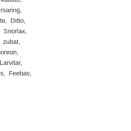
rsaring
te
Ditto
Snorlax
zubat
poreon
Larvitar
ss
Feebas