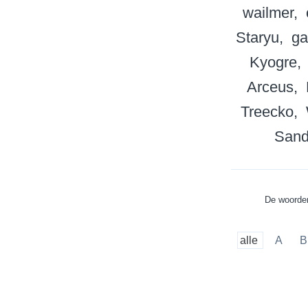
wailmer
Staryu
ga
Kyogre
Arceus
Treecko
Sand
De woorden
alle
A
B