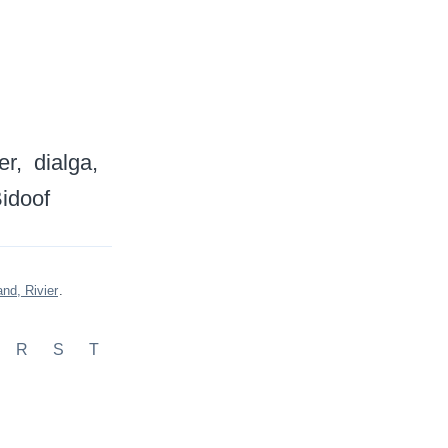
er
dialga
idoof
and, Rivier
.
R
S
T