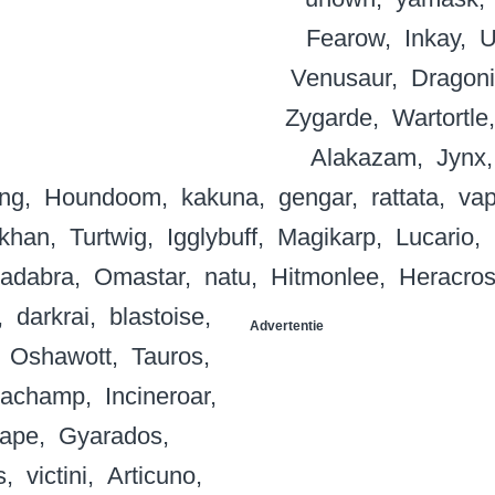
Fearow
Inkay
U
Venusaur
Dragoni
Zygarde
Wartortle
Alakazam
Jynx
ing
Houndoom
kakuna
gengar
rattata
va
khan
Turtwig
Igglybuff
Magikarp
Lucario
adabra
Omastar
natu
Hitmonlee
Heracro
darkrai
blastoise
Advertentie
Oshawott
Tauros
achamp
Incineroar
nape
Gyarados
s
victini
Articuno