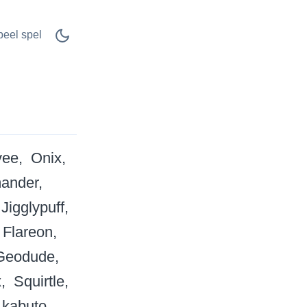
peel spel
vee
Onix
ander
Jigglypuff
Flareon
Geodude
x
Squirtle
kabuto