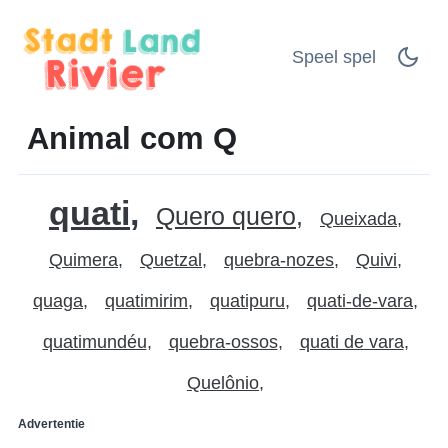
Speel spel
Animal com Q
quati
Quero quero
Queixada
Quimera
Quetzal
quebra-nozes
Quivi
quaga
quatimirim
quatipuru
quati-de-vara
quatimundéu
quebra-ossos
quati de vara
Quelônio
Advertentie