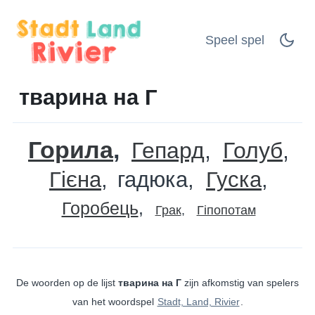
Speel spel
тварина на Г
Горила
Гепард
Голуб
Гієна
гадюка
Гуска
Горобець
Грак
Гіпопотам
De woorden op de lijst
тварина на Г
zijn afkomstig van spelers
van het woordspel
Stadt, Land, Rivier
.