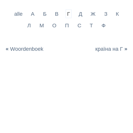
alle
А
Б
В
Г
Д
Ж
З
К
Л
М
О
П
С
Т
Ф
«
Woordenboek
країна на Г
»