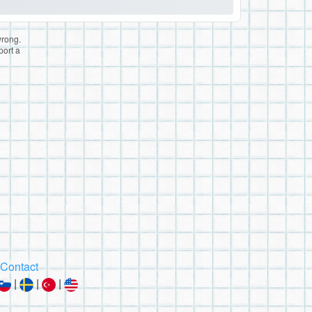
wrong.
port a
Contact
|
|
|