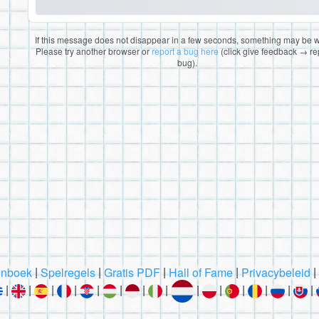
If this message does not disappear in a few seconds, something may be 
Please try another browser or
report a bug here
(click give feedback → re
bug).
|
|
|
|
|
nboek
Spelregels
Gratis PDF
Hall of Fame
Privacybeleid
|
|
|
|
|
|
|
|
|
|
|
|
|
|