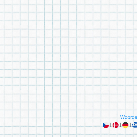
Woorde
|
|
|