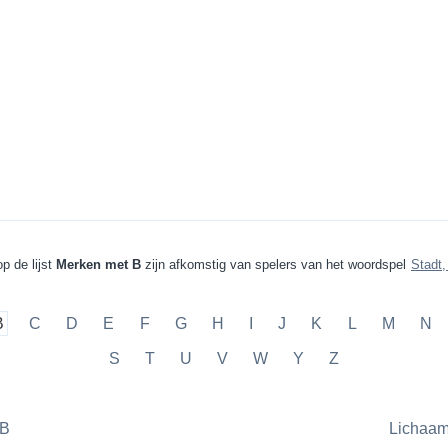
p de lijst
Merken met B
zijn afkomstig van spelers van het woordspel
Stadt,
B
C
D
E
F
G
H
I
J
K
L
M
N
S
T
U
V
W
Y
Z
 B
Lichaam