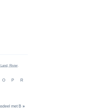
 Land, Rivier
.
O
P
R
sdeel met B
»