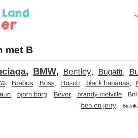
S
n met B
nciaga
BMW
Bentley
Bugatti
Bu
ka
Brabus
Boss
Bosch
black bananas
raun
bjorn borg
Bever
brandy melville
Bol
ben en jerry
Bijenko