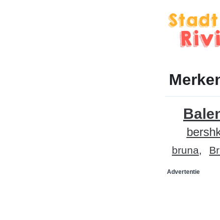
Merke
Bale
bersh
bruna
B
Advertentie