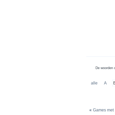
De woorden o
alle
A
«
Games met