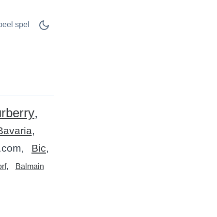
peel spel
rberry
Bavaria
.com
Bic
rf
Balmain