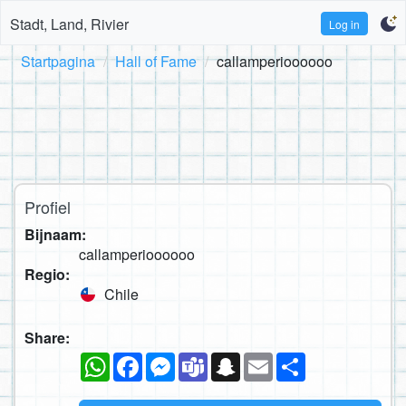
Stadt, Land, Rivier
Log in
Startpagina
Hall of Fame
callamperioooooo
Profiel
Bijnaam:
callamperioooooo
Regio:
Chile
Share:
WhatsApp
Facebook
Messenger
Teams
Snapchat
Email
Deel