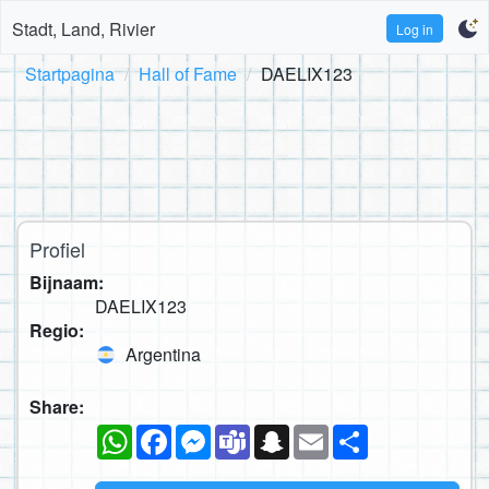
Stadt, Land, Rivier
Log in
Startpagina
Hall of Fame
DAELIX123
Profiel
Bijnaam:
DAELIX123
Regio:
Argentina
Share:
WhatsApp
Facebook
Messenger
Teams
Snapchat
Email
Deel