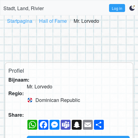
Stadt, Land, Rivier
Log in
Startpagina
Hall of Fame
Mr. Lorvedo
Profiel
Bijnaam:
Mr. Lorvedo
Regio:
Dominican Republic
Share:
WhatsApp
Facebook
Messenger
Teams
Snapchat
Email
Deel