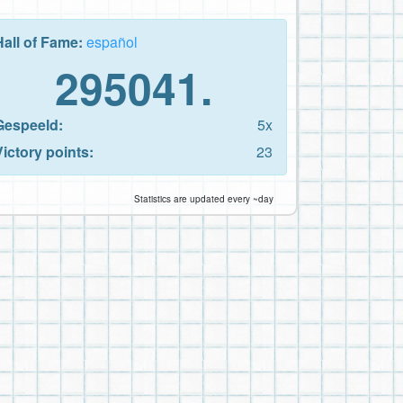
Hall of Fame:
español
295041.
Gespeeld:
5x
Victory points:
23
Statistics are updated every ~day