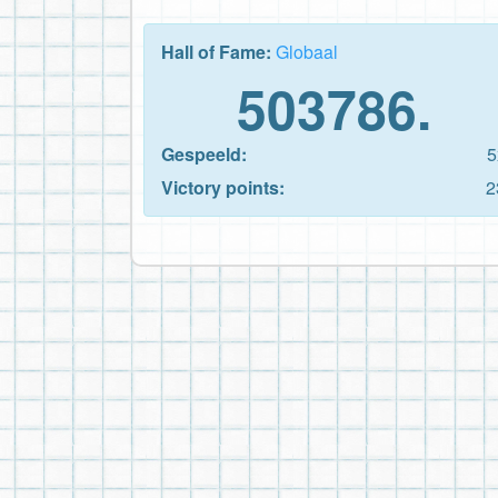
Hall of Fame:
Globaal
503786.
Gespeeld:
5
Victory points:
2