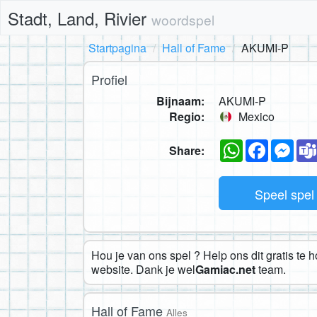
Stadt, Land, Rivier
woordspel
Startpagina
Hall of Fame
AKUMI-P
Profiel
Bijnaam:
AKUMI-P
Regio:
Mexico
WhatsApp
Faceboo
Mes
Share:
Speel spe
Hou je van ons spel ? Help ons dit gratis te 
website. Dank je wel
Gamiac.net
team.
Hall of Fame
Alles