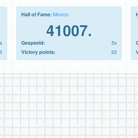
Hall of Fame:
Mexico
41007.
x
Gespeeld:
5x
3
Victory points:
23