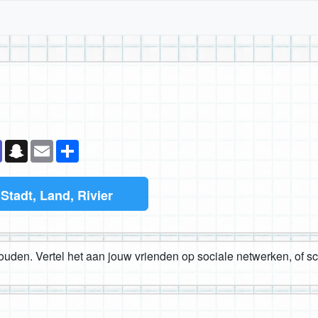
k
senger
Teams
Snapchat
Email
Deel
l
Stadt, Land, Rivier
houden. Vertel het aan jouw vrienden op sociale netwerken, of s