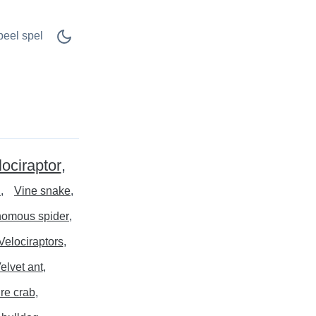
peel spel
lociraptor
h
Vine snake
omous spider
Velociraptors
elvet ant
re crab