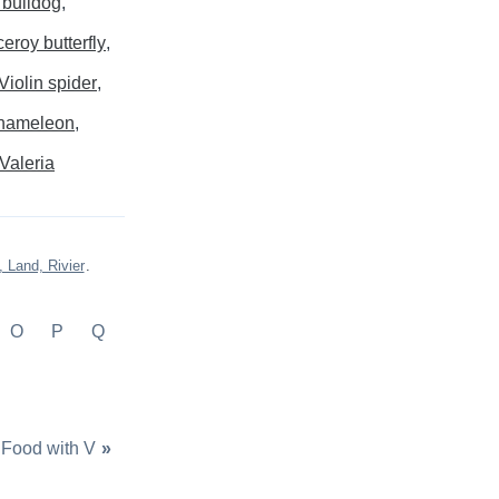
 bulldog
ceroy butterfly
Violin spider
chameleon
Valeria
, Land, Rivier
.
O
P
Q
Food with V
»