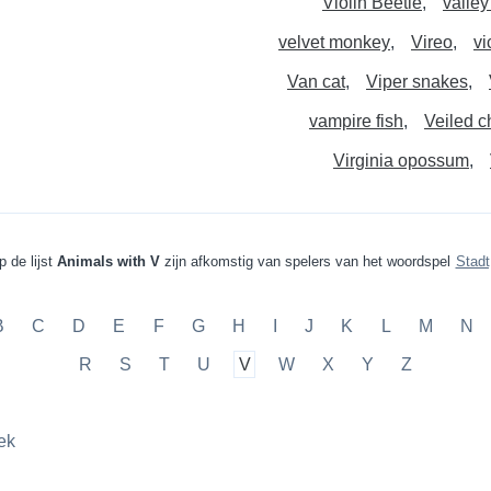
Violin Beetle
valley
velvet monkey
Vireo
vi
Van cat
Viper snakes
vampire fish
Veiled 
Virginia opossum
 de lijst
Animals with V
zijn afkomstig van spelers van het woordspel
Stadt
B
C
D
E
F
G
H
I
J
K
L
M
N
R
S
T
U
V
W
X
Y
Z
ek