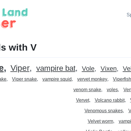
S
s with V
e
Viper
vampire bat
Vole
Vixen
Ve
ake
Viper snake
vampire squid
vervet monkey
Viperfis
venom snake
voles
Ven
Vervet
Volcano rabbit
Venomous snakes
V
Velvet worm
vampi