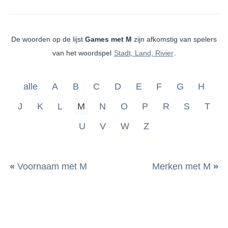
De woorden op de lijst
Games met M
zijn afkomstig van spelers
van het woordspel
Stadt, Land, Rivier
.
alle
A
B
C
D
E
F
G
H
J
K
L
M
N
O
P
R
S
T
U
V
W
Z
«
Voornaam met M
Merken met M
»