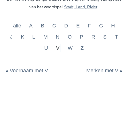
van het woordspel
Stadt, Land, Rivier
.
alle
A
B
C
D
E
F
G
H
J
K
L
M
N
O
P
R
S
T
U
V
W
Z
«
Voornaam met V
Merken met V
»