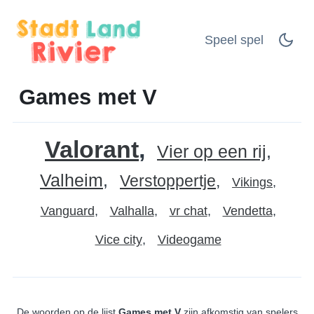
Speel spel
Games met V
Valorant
Vier op een rij
Valheim
Verstoppertje
Vikings
Vanguard
Valhalla
vr chat
Vendetta
Vice city
Videogame
De woorden op de lijst
Games met V
zijn afkomstig van spelers