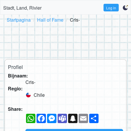
Stadt, Land, Rivier
Log in
Startpagina
Hall of Fame
Cris-
Profiel
Bijnaam:
Cris-
Regio:
Chile
Share:
WhatsApp
Facebook
Messenger
Teams
Snapchat
Email
Deel