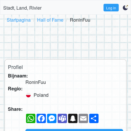
Stadt, Land, Rivier
Log in
Startpagina
Hall of Fame
RoninFuu
Profiel
Bijnaam:
RoninFuu
Regio:
Poland
Share:
WhatsApp
Facebook
Messenger
Teams
Snapchat
Email
Deel