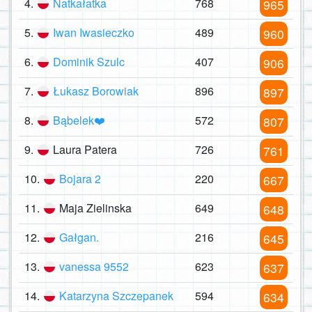
4.
Natkałatka
768
965
5.
Iwan Iwasieczko
489
960
6.
Dominik Szulc
407
906
7.
Łukasz Borowiak
896
897
8.
Bąbelek❤️
572
807
9.
Laura Patera
726
761
10.
Bojara 2
220
667
11.
Maja Zielinska
649
648
12.
Gałgan.
216
645
13.
vanessa 9552
623
637
14.
Katarzyna Szczepanek
594
634