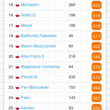
15.
MichaelG1
260
633
16.
NoNo12
198
619
17.
Miszel
189
618
18.
Bartlomiej Pakowski
45
617
19.
Marcin Moszczyński
60
602
20.
Artur Frajny 2
216
586
21.
Magdalena Ciemiecka
64
575
22.
Pitolek78
535
570
23.
Pan Malinowski
153
564
24.
Pabu
143
561
25.
Kamien
93
535