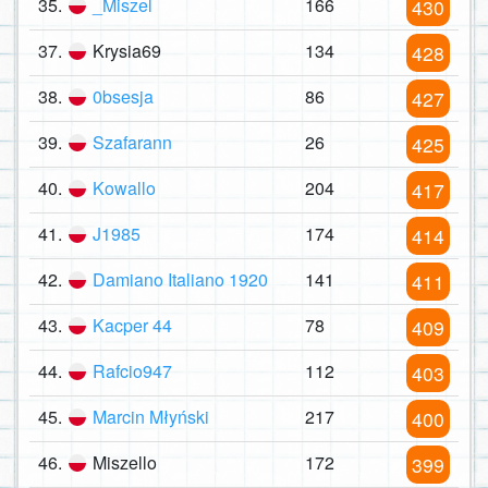
35.
_Miszel
166
430
37.
Krysia69
134
428
38.
0bsesja
86
427
39.
Szafarann
26
425
40.
Kowallo
204
417
41.
J1985
174
414
42.
Damiano Italiano 1920
141
411
43.
Kacper 44
78
409
44.
Rafcio947
112
403
45.
Marcin Młyński
217
400
46.
Miszello
172
399