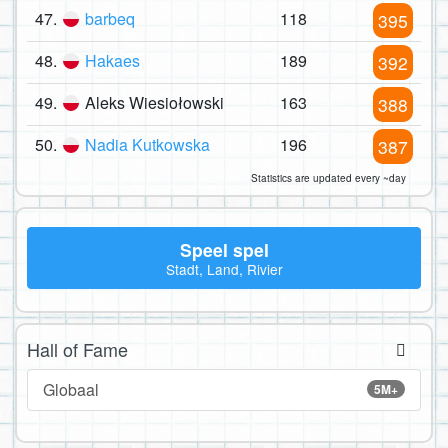
47.
barbeq
118
395
48.
Hakaes
189
392
49.
Aleks Wiesiołowski
163
388
50.
Nadia Kutkowska
196
387
Statistics are updated every ~day
Speel spel
Stadt, Land, Rivier
Hall of Fame
Globaal
5M+