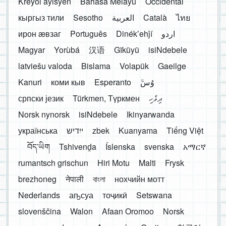
Kreyòl ayisyen
Bahasa Melayu
Occidental
кыргыз тили
Sesotho
العربية
Català
ไทย
ирон æвзаг
Português
Dinékʼehǰí
اردو
Magyar
Yorùbá
汉语
Gĩkũyũ
isiNdebele
latviešu valoda
Bislama
Volapük
Gaeilge
Kanuri
коми кыв
Esperanto
َوُسَ
српски језик
Türkmen, Түркмен
ދިވެހި
Norsk nynorsk
isiNdebele
Ikinyarwanda
українська
ייִדיש
zbek
Kuanyama
Tiếng Việt
བོད་ཡིག
Tshivenḓa
Íslenska
svenska
አማርኛ
rumantsch grischun
Hiri Motu
Malti
Frysk
brezhoneg
नेपाली
বাংলা
нохчийн мотт
Nederlands
аҧсуа
тоҷикӣ
Setswana
slovenščina
Walon
Afaan Oromoo
Norsk