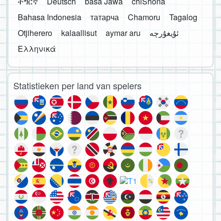
ትግርኛ
Deutsch
basa Jawa
chiShona
Bahasa Indonesia
татарча
Chamoru
Tagalog
Otjiherero
kalaallisut
aymar aru
Ελληνικά
Statistieken per land van spelers