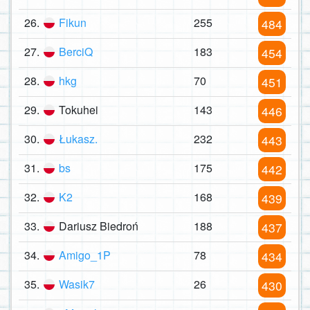
26.
Fikun
255
484
27.
BerciQ
183
454
28.
hkg
70
451
29.
Tokuhei
143
446
30.
Łukasz.
232
443
31.
bs
175
442
32.
K2
168
439
33.
Dariusz Biedroń
188
437
34.
Amigo_1P
78
434
35.
Wasik7
26
430