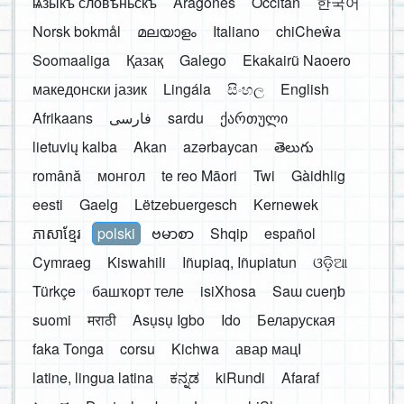
ѩзыкъ словѣньскъ
Aragonés
Occitan
한국어
Norsk bokmål
മലയാളം
Italiano
chiCheŵa
Soomaaliga
Қазақ
Galego
Ekakairũ Naoero
македонски јазик
Lingála
සිංහල
English
Afrikaans
فارسی
sardu
ქართული
lietuvių kalba
Akan
azərbaycan
తెలుగు
română
монгол
te reo Māori
Twi
Gàidhlig
eesti
Gaelg
Lëtzebuergesch
Kernewek
ភាសាខ្មែរ
polski
ဗမာစာ
Shqip
español
Cymraeg
Kiswahili
Iñupiaq, Iñupiatun
ଓଡ଼ିଆ
Türkçe
башҡорт теле
isiXhosa
Saɯ cueŋƅ
suomi
मराठी
Asụsụ Igbo
Ido
Беларуская
faka Tonga
corsu
Kichwa
авар мацӀ
latine, lingua latina
ಕನ್ನಡ
kiRundi
Afaraf