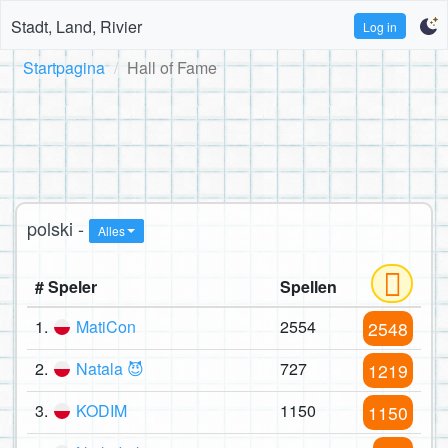
Stadt, Land, Rivier
Log in
Startpagina
Hall of Fame
polski -
Alles
# Speler
Spellen
1.
MatiCon
2554
2548
2.
Natala 😈
727
1219
3.
KODIM
1150
1150