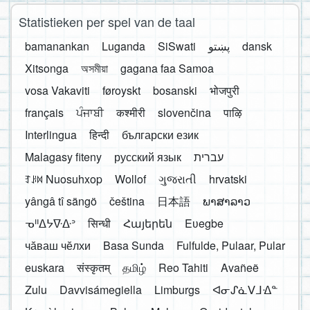
Statistieken per spel van de taal
bamanankan
Luganda
SiSwati
پښتو
dansk
Xitsonga
অসমীয়া
gagana faa Samoa
vosa Vakaviti
føroyskt
bosanski
भोजपुरी
français
ਪੰਜਾਬੀ
कश्मीरी
slovenčina
पाऴि
Interlingua
हिन्दी
български език
Malagasy fiteny
русский язык
עברית
ꆈꌠ꒿ Nuosuhxop
Wollof
ગુજરાતી
hrvatski
yângâ tî sängö
čeština
日本語
ພາສາລາວ
ᓀᐦᐃᔭᐍᐏᐣ
सिन्धी
Հայերեն
Eʋegbe
чӑваш чӗлхи
Basa Sunda
Fulfulde, Pulaar, Pular
euskara
संस्कृतम्
தமிழ்
Reo Tahiti
Avañeẽ
Zulu
Davvisámegiella
Limburgs
ᐊᓂᔑᓈᐯᒧᐎᓐ