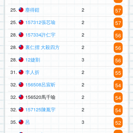
25.
塵得鎧
2
57
25.
157312張芯瑜
2
57
28.
157334許仁宇
2
56
28.
裏仁摺 大殺四方
2
56
28.
12婕割
3
56
31.
李人折
2
55
32.
156508呂宸昕
2
54
32.
156520馬千喻
2
54
32.
157125陳胤宇
2
54
35.
呂
3
52