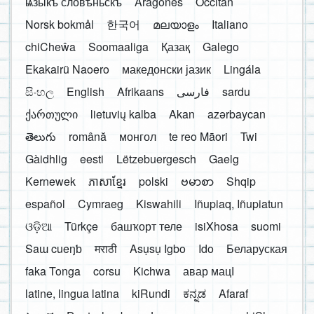
ѩзыкъ словѣньскъ
Aragonés
Occitan
Norsk bokmål
한국어
മലയാളം
Italiano
chiCheŵa
Soomaaliga
Қазақ
Galego
Ekakairũ Naoero
македонски јазик
Lingála
සිංහල
English
Afrikaans
فارسی
sardu
ქართული
lietuvių kalba
Akan
azərbaycan
తెలుగు
română
монгол
te reo Māori
Twi
Gàidhlig
eesti
Lëtzebuergesch
Gaelg
Kernewek
ភាសាខ្មែរ
polski
ဗမာစာ
Shqip
español
Cymraeg
Kiswahili
Iñupiaq, Iñupiatun
ଓଡ଼ିଆ
Türkçe
башҡорт теле
isiXhosa
suomi
Saɯ cueŋƅ
मराठी
Asụsụ Igbo
Ido
Беларуская
faka Tonga
corsu
Kichwa
авар мацӀ
latine, lingua latina
kiRundi
ಕನ್ನಡ
Afaraf