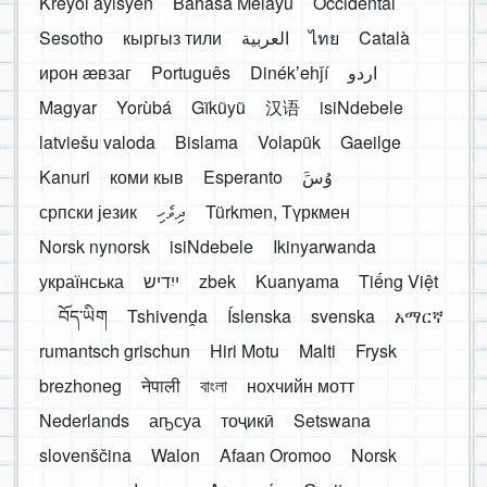
Kreyòl ayisyen
Bahasa Melayu
Occidental
Sesotho
кыргыз тили
العربية
ไทย
Català
ирон æвзаг
Português
Dinékʼehǰí
اردو
Magyar
Yorùbá
Gĩkũyũ
汉语
isiNdebele
latviešu valoda
Bislama
Volapük
Gaeilge
Kanuri
коми кыв
Esperanto
َوُسَ
српски језик
ދިވެހި
Türkmen, Түркмен
Norsk nynorsk
isiNdebele
Ikinyarwanda
українська
ייִדיש
zbek
Kuanyama
Tiếng Việt
བོད་ཡིག
Tshivenḓa
Íslenska
svenska
አማርኛ
rumantsch grischun
Hiri Motu
Malti
Frysk
brezhoneg
नेपाली
বাংলা
нохчийн мотт
Nederlands
аҧсуа
тоҷикӣ
Setswana
slovenščina
Walon
Afaan Oromoo
Norsk