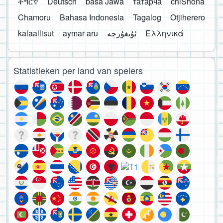
ትግርኛ
Deutsch
basa Jawa
татарча
chiShona
Chamoru
Bahasa Indonesia
Tagalog
Otjiherero
kalaallisut
aymar aru
Ελληνικά
Statistieken per land van spelers