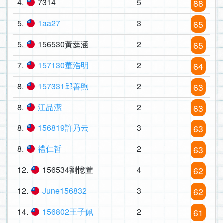
4.
7314
5
88
5.
1aa27
3
65
5.
156530黃莛涵
2
65
7.
157130董浩明
2
64
8.
157331邱善煦
2
63
8.
江品潔
2
63
8.
156819許乃云
3
63
8.
禮仁哲
2
63
12.
156534劉憶萱
4
62
12.
June156832
3
62
14.
156802王子佩
2
61