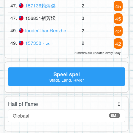
47.
157136賴煒傑
2
45
47.
156831褚芳妘
3
45
49.
louderThanRenzhe
2
42
49.
157330・ࡇ・
2
42
Statistics are updated every ~day
Speel spel
Stadt, Land, Rivier
Hall of Fame
Globaal
5M+