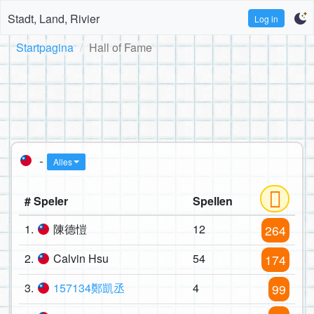
Stadt, Land, Rivier
Log in
Startpagina
Hall of Fame
-
Alles
# Speler
Spellen
1.
陳德愷
12
264
2.
Calvin Hsu
54
174
3.
157134鄭凱丞
4
99