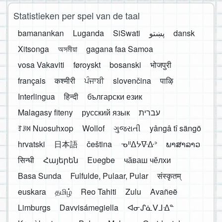
Statistieken per spel van de taal
bamanankan
Luganda
SiSwati
پښتو
dansk
Xitsonga
অসমীয়া
gagana faa Samoa
vosa Vakaviti
føroyskt
bosanski
भोजपुरी
français
कश्मीरी
ਪੰਜਾਬੀ
slovenčina
पाऴि
Interlingua
हिन्दी
български език
Malagasy fiteny
русский язык
עברית
ꆈꌠ꒿ Nuosuhxop
Wollof
ગુજરાતી
yângâ tî sängö
hrvatski
日本語
čeština
ᓀᐦᐃᔭᐍᐏᐣ
ພາສາລາວ
सिन्धी
Հայերեն
Eʋegbe
чӑваш чӗлхи
Basa Sunda
Fulfulde, Pulaar, Pular
संस्कृतम्
euskara
தமிழ்
Reo Tahiti
Zulu
Avañeẽ
Limburgs
Davvisámegiella
ᐊᓂᔑᓈᐯᒧᐎᓐ