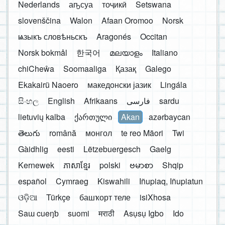
Nederlands
аҧсуа
тоҷикӣ
Setswana
slovenščina
Walon
Afaan Oromoo
Norsk
ѩзыкъ словѣньскъ
Aragonés
Occitan
Norsk bokmål
한국어
മലയാളം
Italiano
chiCheŵa
Soomaaliga
Қазақ
Galego
Ekakairũ Naoero
македонски јазик
Lingála
සිංහල
English
Afrikaans
فارسی
sardu
lietuvių kalba
ქართული
Akan
azərbaycan
తెలుగు
română
монгол
te reo Māori
Twi
Gàidhlig
eesti
Lëtzebuergesch
Gaelg
Kernewek
ភាសាខ្មែរ
polski
ဗမာစာ
Shqip
español
Cymraeg
Kiswahili
Iñupiaq, Iñupiatun
ଓଡ଼ିଆ
Türkçe
башҡорт теле
isiXhosa
Saɯ cueŋƅ
suomi
मराठी
Asụsụ Igbo
Ido