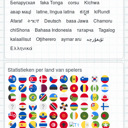
Беларуская
faka Tonga
corsu
Kichwa
авар мацӀ
latine, lingua latina
ಕನ್ನಡ
kiRundi
Afaraf
ትግርኛ
Deutsch
basa Jawa
Chamoru
chiShona
Bahasa Indonesia
татарча
Tagalog
kalaallisut
Otjiherero
aymar aru
Ελληνικά
Statistieken per land van spelers