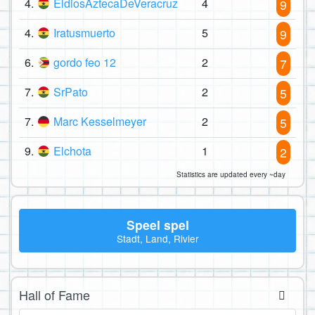
4.
EldiosAztecaDeVeracruz
4
9
4.
Iratusmuerto
5
9
6.
gordo feo 12
2
7
7.
SrPato
2
5
7.
Marc Kesselmeyer
2
5
9.
Elchota
1
2
Statistics are updated every ~day
Speel spel
Stadt, Land, Rivier
Hall of Fame