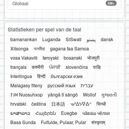
Globaal
5M+
Statistieken per spel van de taal
bamanankan
Luganda
SiSwati
پښتو
dansk
Xitsonga
অসমীয়া
gagana faa Samoa
vosa Vakaviti
føroyskt
bosanski
भोजपुरी
français
कश्मीरी
ਪੰਜਾਬੀ
slovenčina
पाऴि
Interlingua
हिन्दी
български език
Malagasy fiteny
русский язык
עברית
ꆈꌠ꒿ Nuosuhxop
yângâ tî sängö
Wollof
ગુજરાતી
hrvatski
čeština
日本語
ᓀᐦᐃᔭᐍᐏᐣ
सिन्धी
ພາສາລາວ
Հայերեն
Eʋegbe
чӑваш чӗлхи
Basa Sunda
Fulfulde, Pulaar, Pular
संस्कृतम्