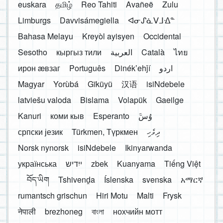
euskara
தமிழ்
Reo Tahiti
Avañeẽ
Zulu
Limburgs
Davvisámegiella
ᐊᓂᔑᓈᐯᒧᐎᓐ
Bahasa Melayu
Kreyòl ayisyen
Occidental
Sesotho
кыргыз тили
العربية
Català
ไทย
ирон æвзаг
Português
Dinékʼehǰí
اردو
Magyar
Yorùbá
Gĩkũyũ
汉语
isiNdebele
latviešu valoda
Bislama
Volapük
Gaeilge
Kanuri
коми кыв
Esperanto
َوُسَ
српски језик
Türkmen, Түркмен
ދިވެހި
Norsk nynorsk
isiNdebele
Ikinyarwanda
українська
ייִדיש
zbek
Kuanyama
Tiếng Việt
བོད་ཡིག
Tshivenḓa
Íslenska
svenska
አማርኛ
rumantsch grischun
Hiri Motu
Malti
Frysk
नेपाली
brezhoneg
বাংলা
нохчийн мотт