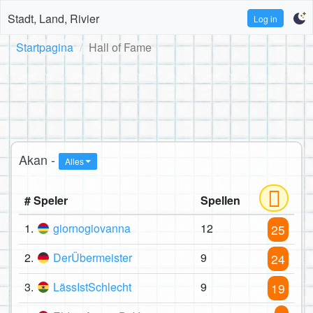
Stadt, Land, Rivier
Log in
Startpagina
Hall of Fame
Akan -
Alles
# Speler
Spellen
1.
giornogiovanna
12
25
2.
DerÜbermeister
9
24
3.
LässIstSchlecht
9
19