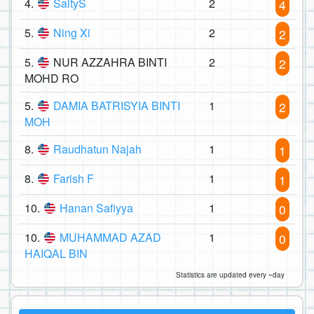
4.
SaltyS
2
4
5.
Ning Xi
2
2
5.
NUR AZZAHRA BINTI
2
2
MOHD RO
5.
DAMIA BATRISYIA BINTI
1
2
MOH
8.
Raudhatun Najah
1
1
8.
Farish F
1
1
10.
Hanan Safiyya
1
0
10.
MUHAMMAD AZAD
1
0
HAIQAL BIN
Statistics are updated every ~day