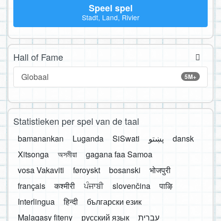
Speel spel
Stadt, Land, Rivier
Hall of Fame
Globaal
5M+
Statistieken per spel van de taal
bamanankan
Luganda
SiSwati
پښتو
dansk
Xitsonga
অসমীয়া
gagana faa Samoa
vosa Vakaviti
føroyskt
bosanski
भोजपुरी
français
कश्मीरी
ਪੰਜਾਬੀ
slovenčina
पाऴि
Interlingua
हिन्दी
български език
Malagasy fiteny
русский язык
עברית