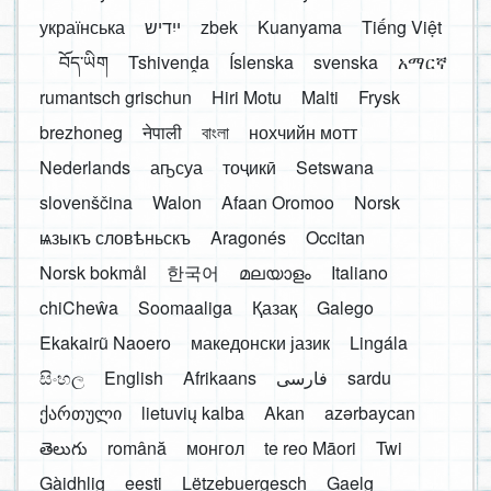
українська
ייִדיש
zbek
Kuanyama
Tiếng Việt
བོད་ཡིག
Tshivenḓa
Íslenska
svenska
አማርኛ
rumantsch grischun
Hiri Motu
Malti
Frysk
brezhoneg
नेपाली
বাংলা
нохчийн мотт
Nederlands
аҧсуа
тоҷикӣ
Setswana
slovenščina
Walon
Afaan Oromoo
Norsk
ѩзыкъ словѣньскъ
Aragonés
Occitan
Norsk bokmål
한국어
മലയാളം
Italiano
chiCheŵa
Soomaaliga
Қазақ
Galego
Ekakairũ Naoero
македонски јазик
Lingála
සිංහල
English
Afrikaans
فارسی
sardu
ქართული
lietuvių kalba
Akan
azərbaycan
తెలుగు
română
монгол
te reo Māori
Twi
Gàidhlig
eesti
Lëtzebuergesch
Gaelg