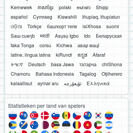
Kernewek
ភាសាខ្មែរ
polski
ဗမာစာ
Shqip
español
Cymraeg
Kiswahili
Iñupiaq, Iñupiatun
ଓଡ଼ିଆ
Türkçe
башҡорт теле
isiXhosa
suomi
Saɯ cueŋƅ
मराठी
Asụsụ Igbo
Ido
Беларуская
faka Tonga
corsu
Kichwa
авар мацӀ
latine, lingua latina
kiRundi
ಕನ್ನಡ
Afaraf
ትግርኛ
Deutsch
basa Jawa
татарча
chiShona
Chamoru
Bahasa Indonesia
Tagalog
Otjiherero
kalaallisut
aymar aru
Ελληνικά
Statistieken per land van spelers