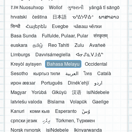
ꆈꌠ꒿ Nuosuhxop
Wollof
ગુજરાતી
yângâ tî sängö
hrvatski
čeština
日本語
ᓀᐦᐃᔭᐍᐏᐣ
ພາສາລາວ
सिन्धी
Հայերեն
Eʋegbe
чӑваш чӗлхи
Basa Sunda
Fulfulde, Pulaar, Pular
संस्कृतम्
euskara
தமிழ்
Reo Tahiti
Zulu
Avañeẽ
Limburgs
Davvisámegiella
ᐊᓂᔑᓈᐯᒧᐎᓐ
Kreyòl ayisyen
Bahasa Melayu
Occidental
Sesotho
кыргыз тили
العربية
ไทย
Català
ирон æвзаг
Português
Dinékʼehǰí
اردو
Magyar
Yorùbá
Gĩkũyũ
汉语
isiNdebele
latviešu valoda
Bislama
Volapük
Gaeilge
Kanuri
коми кыв
Esperanto
َوُسَ
српски језик
ދިވެހި
Türkmen, Түркмен
Norsk nynorsk
isiNdebele
Ikinyarwanda