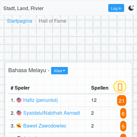
Stadt, Land, Rivier
Log in
Startpagina
Hall of Fame
Bahasa Melayu -
Alles
# Speler
Spellen
1.
Hafiz (penuntut)
12
21
2.
SyaidatulNabihah Asmadi
2
6
3.
Baweł Zawodowiec
2
5