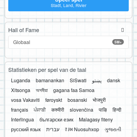
Stadt, Land, Rivier
Hall of Fame
Globaal
5M+
Statistieken per spel van de taal
Luganda
bamanankan
SiSwati
پښتو
dansk
Xitsonga
অসমীয়া
gagana faa Samoa
vosa Vakaviti
føroyskt
bosanski
भोजपुरी
français
ਪੰਜਾਬੀ
कश्मीरी
slovenčina
पाऴि
हिन्दी
Interlingua
български език
Malagasy fiteny
русский язык
עברית
ꆈꌠ꒿ Nuosuhxop
ગુજરાતી