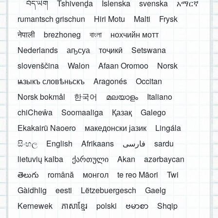
བོད་ཡིག
Tshivenḓa
Íslenska
svenska
አማርኛ
rumantsch grischun
Hiri Motu
Malti
Frysk
नेपाली
brezhoneg
বাংলা
нохчийн мотт
Nederlands
аҧсуа
тоҷикӣ
Setswana
slovenščina
Walon
Afaan Oromoo
Norsk
ѩзыкъ словѣньскъ
Aragonés
Occitan
Norsk bokmål
한국어
മലയാളം
Italiano
chiCheŵa
Soomaaliga
Қазақ
Galego
Ekakairũ Naoero
македонски јазик
Lingála
සිංහල
English
Afrikaans
فارسی
sardu
lietuvių kalba
ქართული
Akan
azərbaycan
తెలుగు
română
монгол
te reo Māori
Twi
Gàidhlig
eesti
Lëtzebuergesch
Gaelg
Kernewek
ភាសាខ្មែរ
polski
ဗမာစာ
Shqip