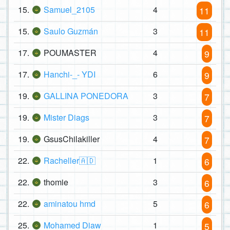
15.
Samuel_2105
4
11
15.
Saulo Guzmán
3
11
17.
POUMASTER
4
9
17.
Hanchi-_- YDI
6
9
19.
GALLINA PONEDORA
3
7
19.
Mister Diags
3
7
19.
GsusChilakiller
4
7
22.
Racheller🇦🇩
1
6
22.
thomie
3
6
22.
aminatou hmd
5
6
25.
Mohamed Diaw
1
5