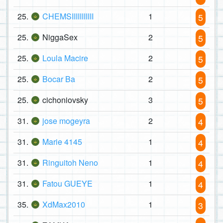
25.
CHEMSIIIIIIIIIII
1
5
25.
NiggaSex
2
5
25.
Loula Macire
2
5
25.
Bocar Ba
2
5
25.
cichoniovsky
3
5
31.
jose mogeyra
2
4
31.
Marie 4145
1
4
31.
Ringuitoh Neno
1
4
31.
Fatou GUEYE
1
4
35.
XdMax2010
1
3