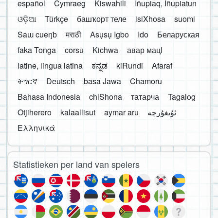
español
Cymraeg
Kiswahili
Iñupiaq, Iñupiatun
ଓଡ଼ିଆ
Türkçe
башҡорт теле
isiXhosa
suomi
Saɯ cueŋƅ
मराठी
Asụsụ Igbo
Ido
Беларуская
faka Tonga
corsu
Kichwa
авар мацӀ
latine, lingua latina
ಕನ್ನಡ
kiRundi
Afaraf
ትግርኛ
Deutsch
basa Jawa
Chamoru
Bahasa Indonesia
chiShona
татарча
Tagalog
Otjiherero
kalaallisut
aymar aru
Ελληνικά
Statistieken per land van spelers