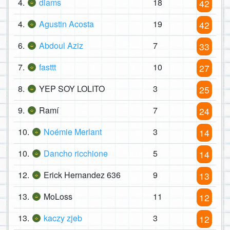
4.
diams
18
42
4.
Agustin Acosta
19
42
6.
Abdoul Aziz
7
33
7.
fasttt
10
27
8.
YEP SOY LOLITO
3
25
9.
Ramí
7
24
10.
Noémie Merlant
3
14
10.
Dancho ricchione
5
14
12.
Erick Hernandez 636
9
13
13.
MoLoss
11
12
13.
kaczy zjeb
3
12