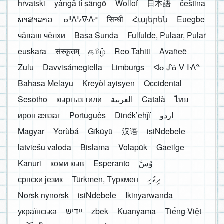
hrvatski
yângâ tî sängö
Wollof
日本語
čeština
ພາສາລາວ
ᓀᐦᐃᔭᐍᐏᐣ
सिन्धी
Հայերեն
Eʋegbe
чӑваш чӗлхи
Basa Sunda
Fulfulde, Pulaar, Pular
euskara
संस्कृतम्
தமிழ்
Reo Tahiti
Avañeẽ
Zulu
Davvisámegiella
Limburgs
ᐊᓂᔑᓈᐯᒧᐎᓐ
Bahasa Melayu
Kreyòl ayisyen
Occidental
Sesotho
кыргыз тили
العربية
Català
ไทย
ирон æвзаг
Português
Dinékʼehǰí
اردو
Magyar
Yorùbá
Gĩkũyũ
汉语
isiNdebele
latviešu valoda
Bislama
Volapük
Gaeilge
Kanuri
коми кыв
Esperanto
َوُسَ
српски језик
Türkmen, Түркмен
ދިވެހި
Norsk nynorsk
isiNdebele
Ikinyarwanda
українська
ייִדיש
zbek
Kuanyama
Tiếng Việt