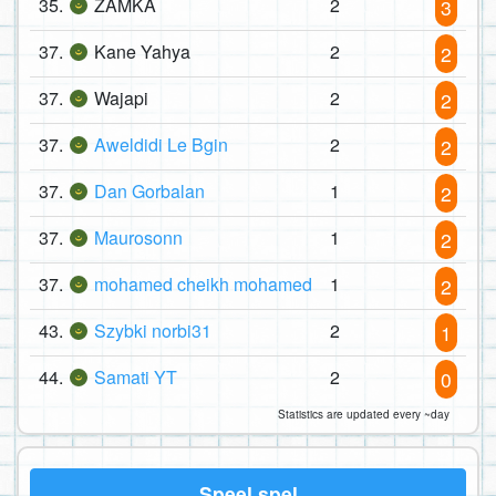
35.
ZAMKA
2
3
37.
Kane Yahya
2
2
37.
Wajapi
2
2
37.
Aweldidi Le Bgin
2
2
37.
Dan Gorbalan
1
2
37.
Maurosonn
1
2
37.
mohamed cheikh mohamed
1
2
43.
Szybki norbi31
2
1
44.
Samati YT
2
0
Statistics are updated every ~day
Speel spel