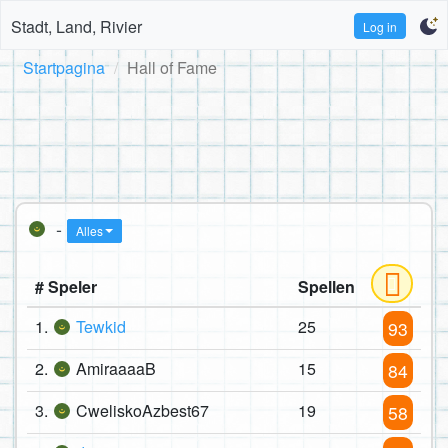
Stadt, Land, Rivier
Log in
Startpagina
Hall of Fame
-
Alles
# Speler
Spellen
1.
Tewkid
25
93
2.
AmiraaaaB
15
84
3.
CweliskoAzbest67
19
58