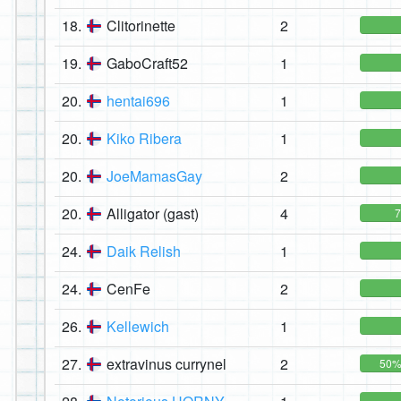
18.
Clitorinette
2
19.
GaboCraft52
1
20.
hentai696
1
20.
Kiko Ribera
1
20.
JoeMamasGay
2
20.
Alligator (gast)
4
24.
Daik Relish
1
24.
CenFe
2
26.
Kellewich
1
27.
extravinus currynel
2
50