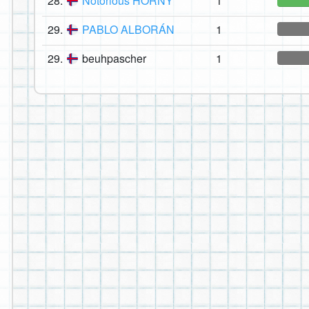
28.
Notorious HORNY
1
29.
PABLO ALBORÁN
1
29.
beuhpascher
1