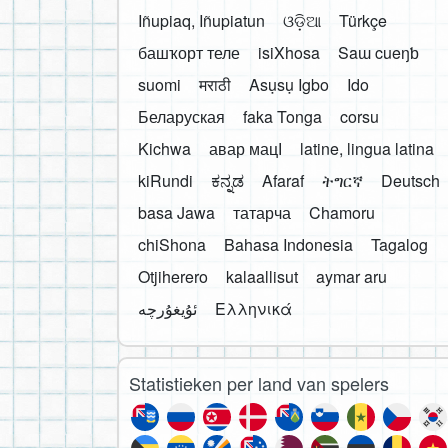
Iñupiaq, Iñupiatun
ଓଡ଼ିଆ
Türkçe
башҡорт теле
isiXhosa
Saɯ cueŋƅ
suomi
मराठी
Asụsụ Igbo
Ido
Беларуская
faka Tonga
corsu
Kichwa
авар мацӀ
latine, lingua latina
kiRundi
ಕನ್ನಡ
Afaraf
ትግርኛ
Deutsch
basa Jawa
татарча
Chamoru
chiShona
Bahasa Indonesia
Tagalog
Otjiherero
kalaallisut
aymar aru
Ελληνικά
Statistieken per land van spelers