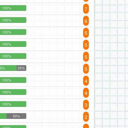
7
100%
6
100%
5
100%
5
100%
5
100%
5
75%
25%
4
100%
4
100%
3
100%
2
%
50%
100%