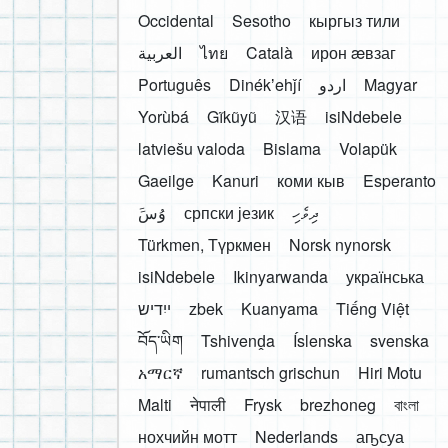
Occidental
Sesotho
кыргыз тили
العربية
ไทย
Català
ирон æвзаг
Português
Dinékʼehǰí
اردو
Magyar
Yorùbá
Gĩkũyũ
汉语
isiNdebele
latviešu valoda
Bislama
Volapük
Gaeilge
Kanuri
коми кыв
Esperanto
َوُسَ
српски језик
ދިވެހި
Türkmen, Түркмен
Norsk nynorsk
isiNdebele
Ikinyarwanda
українська
ייִדיש
zbek
Kuanyama
Tiếng Việt
བོད་ཡིག
Tshivenḓa
Íslenska
svenska
አማርኛ
rumantsch grischun
Hiri Motu
Malti
नेपाली
Frysk
brezhoneg
বাংলা
нохчийн мотт
Nederlands
аҧсуа