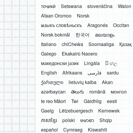
тоҷикӣ
Setswana
slovenščina
Walon
Afaan Oromoo
Norsk
ѩзыкъ словѣньскъ
Aragonés
Occitan
Norsk bokmål
한국어
മലയാളം
Italiano
chiCheŵa
Soomaaliga
Қазақ
Galego
Ekakairũ Naoero
македонски јазик
Lingála
සිංහල
English
Afrikaans
فارسی
sardu
ქართული
lietuvių kalba
Akan
azərbaycan
తెలుగు
română
монгол
te reo Māori
Twi
Gàidhlig
eesti
Gaelg
Lëtzebuergesch
Kernewek
ភាសាខ្មែរ
polski
ဗမာစာ
Shqip
español
Cymraeg
Kiswahili