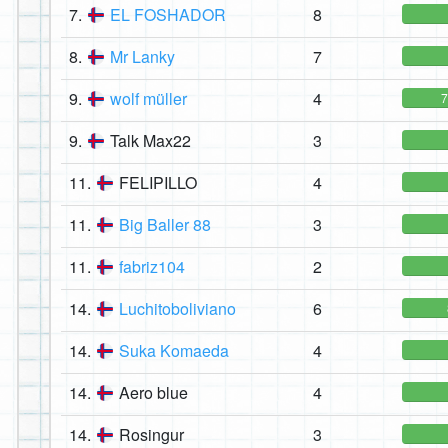
7.
EL FOSHADOR
8
8.
Mr Lanky
7
9.
wolf müller
4
9.
Talk Max22
3
11.
FELIPILLO
4
11.
Big Baller 88
3
11.
fabriz104
2
14.
Luchitoboliviano
6
14.
Suka Komaeda
4
14.
Aero blue
4
14.
Rosingur
3