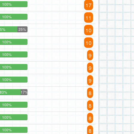
17
100%
11
100%
10
75%
25%
10
100%
9
100%
9
100%
9
100%
8
83%
17%
8
100%
8
100%
8
100%