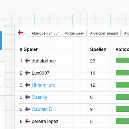
-
Afgelopen 24 uur
Vorige week
Afgelopen maand
Af
# Speler
Spellen
voltoo
1.
dubaiprince
23
2.
Lux0007
10
3.
HimonHurx
12
3.
CzarNy
8
5.
Captain DH
9
6.
pereira lopez
5