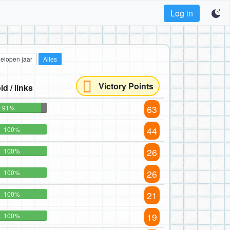
Log in
gelopen jaar
Alles
Victory Points
id / links
63
91%
44
100%
26
100%
26
100%
21
100%
19
100%