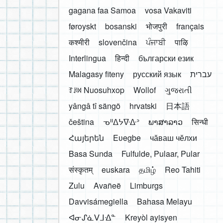
gagana faa Samoa
vosa Vakaviti
føroyskt
bosanski
भोजपुरी
français
कश्मीरी
slovenčina
ਪੰਜਾਬੀ
पाऴि
Interlingua
हिन्दी
български език
Malagasy fiteny
русский язык
עברית
ꆈꌠ꒿ Nuosuhxop
Wollof
ગુજરાતી
yângâ tî sängö
hrvatski
日本語
čeština
ᓀᐦᐃᔭᐍᐏᐣ
ພາສາລາວ
सिन्धी
Հայերեն
Eʋegbe
чӑваш чӗлхи
Basa Sunda
Fulfulde, Pulaar, Pular
संस्कृतम्
euskara
தமிழ்
Reo Tahiti
Zulu
Avañeẽ
Limburgs
Davvisámegiella
Bahasa Melayu
ᐊᓂᔑᓈᐯᒧᐎᓐ
Kreyòl ayisyen