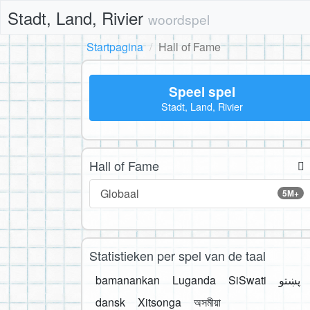
Stadt, Land, Rivier
woordspel
Startpagina
Hall of Fame
Speel spel
Stadt, Land, Rivier
Hall of Fame
Globaal
5M+
Statistieken per spel van de taal
bamanankan
Luganda
SiSwati
پښتو
dansk
Xitsonga
অসমীয়া