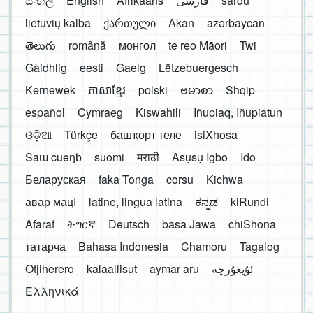
සිංහල
English
Afrikaans
فارسی
sardu
lietuvių kalba
ქართული
Akan
azərbaycan
తెలుగు
română
монгол
te reo Māori
Twi
Gàidhlig
eesti
Gaelg
Lëtzebuergesch
Kernewek
ភាសាខ្មែរ
polski
ဗမာစာ
Shqip
español
Cymraeg
Kiswahili
Iñupiaq, Iñupiatun
ଓଡ଼ିଆ
Türkçe
башҡорт теле
isiXhosa
Saɯ cueŋƅ
suomi
मराठी
Asụsụ Igbo
Ido
Беларуская
faka Tonga
corsu
Kichwa
авар мацӀ
latine, lingua latina
ಕನ್ನಡ
kiRundi
Afaraf
ትግርኛ
Deutsch
basa Jawa
chiShona
татарча
Bahasa Indonesia
Chamoru
Tagalog
Otjiherero
kalaallisut
aymar aru
Ελληνικά