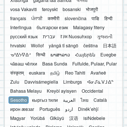
Xitsonga
gagana faa Samoa
অসমীয়া
vosa Vakaviti
føroyskt
bosanski
भोजपुरी
français
ਪੰਜਾਬੀ
कश्मीरी
slovenčina
पाऴि
हिन्दी
Interlingua
български език
Malagasy fiteny
русский язык
עברית
ꆈꌠ꒿ Nuosuhxop
ગુજરાતી
hrvatski
Wollof
yângâ tî sängö
čeština
日本語
ᓀᐦᐃᔭᐍᐏᐣ
सिन्धी
ພາສາລາວ
Հայերեն
Eʋegbe
чӑваш чӗлхи
Basa Sunda
Fulfulde, Pulaar, Pular
संस्कृतम्
euskara
தமிழ்
Reo Tahiti
Avañeẽ
Zulu
Davvisámegiella
Limburgs
ᐊᓂᔑᓈᐯᒧᐎᓐ
Bahasa Melayu
Kreyòl ayisyen
Occidental
Sesotho
кыргыз тили
العربية
ไทย
Català
ирон æвзаг
Português
اردو
Dinékʼehǰí
Magyar
Yorùbá
Gĩkũyũ
汉语
isiNdebele