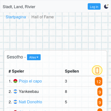
Stadt, Land, Rivier
Log in
Startpagina
Hall of Fame
Sesotho -
Alles
# Speler
Spellen
1.
Piojo el capo
3
12
2.
Yankeebau
8
9
2.
Nati Donofrio
5
9