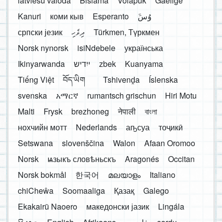
latviešu valoda
Bislama
Volapük
Gaeilge
Kanuri
коми кыв
Esperanto
َوُسَ
српски језик
ދިވެހި
Türkmen, Түркмен
Norsk nynorsk
isiNdebele
українська
Ikinyarwanda
ייִדיש
zbek
Kuanyama
Tiếng Việt
བོད་ཡིག
Tshivenḓa
Íslenska
svenska
አማርኛ
rumantsch grischun
Hiri Motu
Malti
Frysk
brezhoneg
नेपाली
বাংলা
нохчийн мотт
Nederlands
аҧсуа
тоҷикӣ
Setswana
slovenščina
Walon
Afaan Oromoo
Norsk
ѩзыкъ словѣньскъ
Aragonés
Occitan
Norsk bokmål
한국어
മലയാളം
Italiano
chiCheŵa
Soomaaliga
Қазақ
Galego
Ekakairũ Naoero
македонски јазик
Lingála