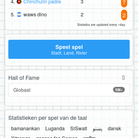
4.
Chinchulin padre
3
7
5.
waws dino
2
2
Statistics are updated every ~day
Speel spel
Stadt, Land, Rivier
Hall of Fame
Globaal
5M+
Statistieken per spel van de taal
bamanankan
Luganda
SiSwati
پښتو
dansk