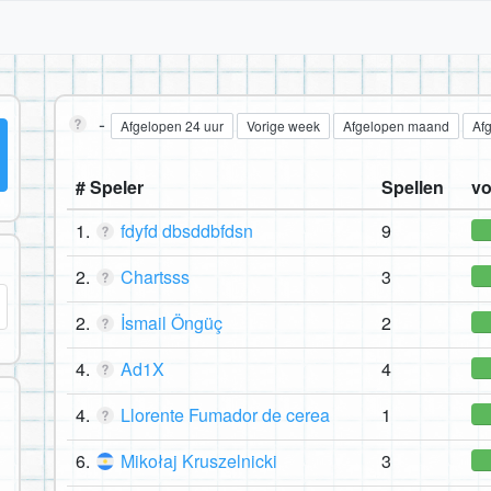
-
Afgelopen 24 uur
Vorige week
Afgelopen maand
Af
# Speler
Spellen
vo
1.
fdyfd dbsddbfdsn
9
2.
Chartsss
3
2.
İsmail Öngüç
2
4.
Ad1X
4
4.
Llorente Fumador de cerea
1
6.
Mikołaj Kruszelnicki
3