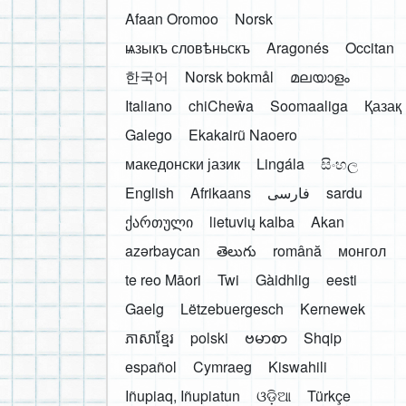
Afaan Oromoo
Norsk
ѩзыкъ словѣньскъ
Aragonés
Occitan
한국어
Norsk bokmål
മലയാളം
Italiano
chiCheŵa
Soomaaliga
Қазақ
Galego
Ekakairũ Naoero
македонски јазик
Lingála
සිංහල
English
Afrikaans
فارسی
sardu
ქართული
lietuvių kalba
Akan
azərbaycan
తెలుగు
română
монгол
te reo Māori
Twi
Gàidhlig
eesti
Gaelg
Lëtzebuergesch
Kernewek
ភាសាខ្មែរ
polski
ဗမာစာ
Shqip
español
Cymraeg
Kiswahili
Iñupiaq, Iñupiatun
ଓଡ଼ିଆ
Türkçe