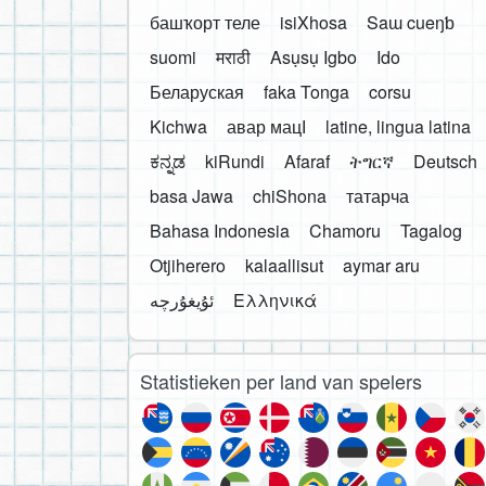
башҡорт теле
isiXhosa
Saɯ cueŋƅ
suomi
मराठी
Asụsụ Igbo
Ido
Беларуская
faka Tonga
corsu
Kichwa
авар мацӀ
latine, lingua latina
ಕನ್ನಡ
kiRundi
Afaraf
ትግርኛ
Deutsch
basa Jawa
chiShona
татарча
Bahasa Indonesia
Chamoru
Tagalog
Otjiherero
kalaallisut
aymar aru
Ελληνικά
Statistieken per land van spelers