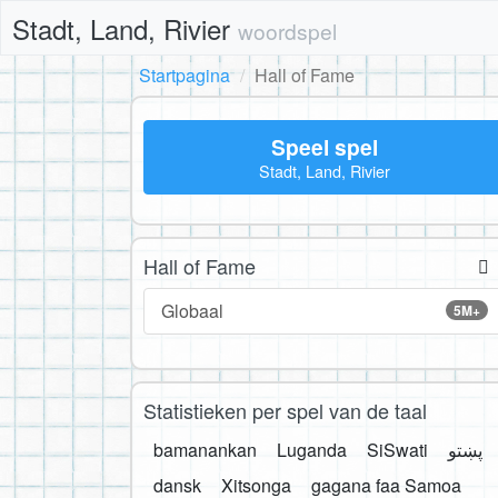
Stadt, Land, Rivier
woordspel
Startpagina
Hall of Fame
Speel spel
Stadt, Land, Rivier
Hall of Fame
Globaal
5M+
Statistieken per spel van de taal
bamanankan
Luganda
SiSwati
پښتو
dansk
Xitsonga
gagana faa Samoa