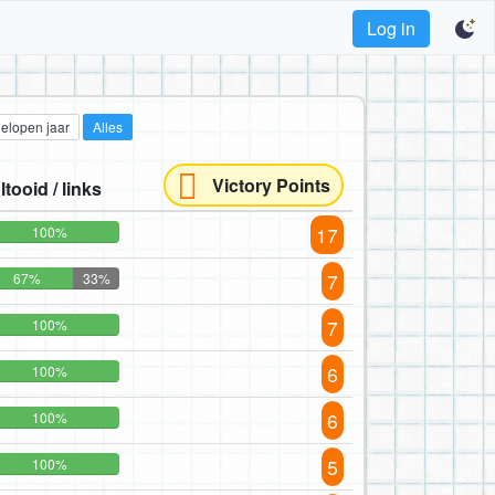
Log in
gelopen jaar
Alles
Victory Points
ltooid / links
17
100%
7
67%
33%
7
100%
6
100%
6
100%
5
100%