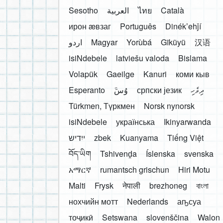
Sesotho
العربية
ไทย
Català
ирон æвзаг
Português
Dinékʼehǰí
اردو
Magyar
Yorùbá
Gĩkũyũ
汉语
isiNdebele
latviešu valoda
Bislama
Volapük
Gaeilge
Kanuri
коми кыв
Esperanto
َوُسَ
српски језик
ދިވެހި
Türkmen, Түркмен
Norsk nynorsk
isiNdebele
українська
Ikinyarwanda
ייִדיש
zbek
Kuanyama
Tiếng Việt
བོད་ཡིག
Tshivenḓa
Íslenska
svenska
አማርኛ
rumantsch grischun
Hiri Motu
Malti
Frysk
नेपाली
brezhoneg
বাংলা
нохчийн мотт
Nederlands
аҧсуа
тоҷикӣ
Setswana
slovenščina
Walon