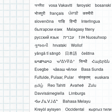
অসমীয়া
vosa Vakaviti
føroyskt
bosanski
भोजपुरी
français
ਪੰਜਾਬੀ
कश्मीरी
slovenčina
पाऴि
हिन्दी
Interlingua
български език
Malagasy fiteny
русский язык
עברית
ꆈꌠ꒿ Nuosuhxop
ગુજરાતી
hrvatski
Wollof
yângâ tî sängö
日本語
čeština
ພາສາລາວ
ᓀᐦᐃᔭᐍᐏᐣ
सिन्धी
Հայերեն
Eʋegbe
чӑваш чӗлхи
Basa Sunda
Fulfulde, Pulaar, Pular
संस्कृतम्
euskara
தமிழ்
Reo Tahiti
Avañeẽ
Zulu
Davvisámegiella
Limburgs
ᐊᓂᔑᓈᐯᒧᐎᓐ
Bahasa Melayu
Kreyòl ayisyen
Occidental
кыргыз тили