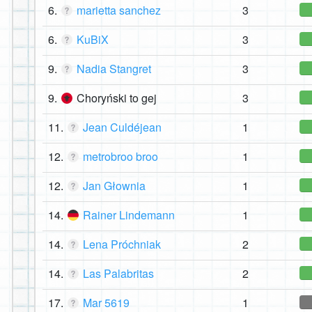
6.
marietta sanchez
3
6.
KuBiX
3
9.
Nadia Stangret
3
9.
Choryński to gej
3
11.
Jean Culdéjean
1
12.
metrobroo broo
1
12.
Jan Głownia
1
14.
Rainer Lindemann
1
14.
Lena Próchniak
2
14.
Las Palabritas
2
17.
Mar 5619
1