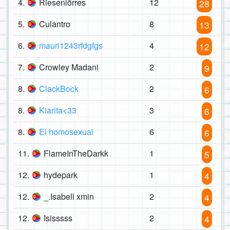
4.
Riesenlörres
12
28
5.
Culantro
8
13
6.
mauri1243rfdgfgs
4
12
7.
Crowley Madani
2
9
8.
ClackBock
2
6
8.
Kiarita<33
3
6
8.
El homosexual
6
6
11.
FlameInTheDarkk
1
5
12.
hydepark
1
4
12.
_.Isabell xmin
2
4
12.
Isisssss
2
4