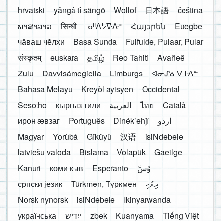
hrvatski
yângâ tî sängö
Wollof
日本語
čeština
ພາສາລາວ
सिन्धी
ᓀᐦᐃᔭᐍᐏᐣ
Հայերեն
Eʋegbe
чӑваш чӗлхи
Basa Sunda
Fulfulde, Pulaar, Pular
संस्कृतम्
euskara
தமிழ்
Reo Tahiti
Avañeẽ
Zulu
Davvisámegiella
Limburgs
ᐊᓂᔑᓈᐯᒧᐎᓐ
Bahasa Melayu
Kreyòl ayisyen
Occidental
Sesotho
кыргыз тили
العربية
ไทย
Català
ирон æвзаг
Português
Dinékʼehǰí
اردو
Magyar
Yorùbá
Gĩkũyũ
汉语
isiNdebele
latviešu valoda
Bislama
Volapük
Gaeilge
Kanuri
коми кыв
Esperanto
َوُسَ
српски језик
Türkmen, Түркмен
ދިވެހި
Norsk nynorsk
isiNdebele
Ikinyarwanda
українська
ייִדיש
zbek
Kuanyama
Tiếng Việt