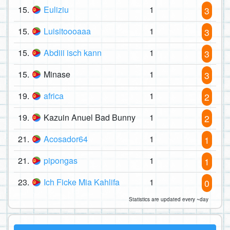
15.
Euliziu
1
3
15.
Luisitoooaaa
1
3
15.
Abdiii isch kann
1
3
15.
Minase
1
3
19.
africa
1
2
19.
Kazuin Anuel Bad Bunny
1
2
21.
Acosador64
1
1
21.
pipongas
1
1
23.
Ich Ficke Mia Kahlifa
1
0
Statistics are updated every ~day