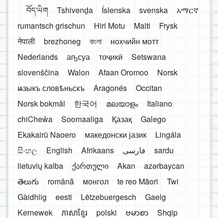
བོད་ཡིག
Tshivenḓa
Íslenska
svenska
አማርኛ
rumantsch grischun
Hiri Motu
Malti
Frysk
नेपाली
brezhoneg
বাংলা
нохчийн мотт
Nederlands
аҧсуа
тоҷикӣ
Setswana
slovenščina
Walon
Afaan Oromoo
Norsk
ѩзыкъ словѣньскъ
Aragonés
Occitan
Norsk bokmål
한국어
മലയാളം
Italiano
chiCheŵa
Soomaaliga
Қазақ
Galego
Ekakairũ Naoero
македонски јазик
Lingála
සිංහල
English
Afrikaans
فارسی
sardu
lietuvių kalba
ქართული
Akan
azərbaycan
తెలుగు
română
монгол
te reo Māori
Twi
Gàidhlig
eesti
Lëtzebuergesch
Gaelg
Kernewek
ភាសាខ្មែរ
polski
ဗမာစာ
Shqip