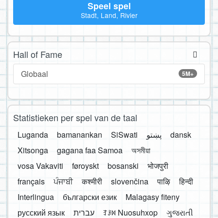
Speel spel
Stadt, Land, Rivier
Hall of Fame
Globaal
5M+
Statistieken per spel van de taal
Luganda
bamanankan
SiSwati
پښتو
dansk
Xitsonga
gagana faa Samoa
অসমীয়া
vosa Vakaviti
føroyskt
bosanski
भोजपुरी
français
ਪੰਜਾਬੀ
कश्मीरी
slovenčina
पाऴि
हिन्दी
Interlingua
български език
Malagasy fiteny
русский язык
עברית
ꆈꌠ꒿ Nuosuhxop
ગુજરાતી