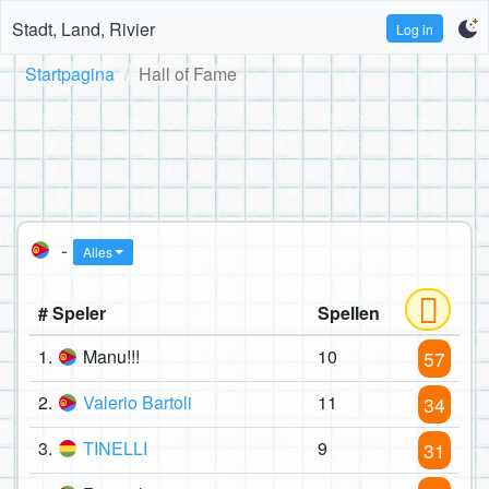
Stadt, Land, Rivier
Log in
Startpagina
Hall of Fame
-
Alles
# Speler
Spellen
1.
Manu!!!
10
57
2.
Valerio Bartoli
11
34
3.
TINELLI
9
31