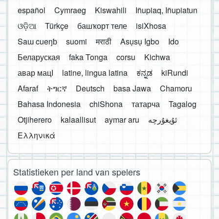
español
Cymraeg
Kiswahili
Iñupiaq, Iñupiatun
ଓଡ଼ିଆ
Türkçe
башҡорт теле
isiXhosa
Saɯ cueŋƅ
suomi
मराठी
Asụsụ Igbo
Ido
Беларуская
faka Tonga
corsu
Kichwa
авар мацӀ
latine, lingua latina
ಕನ್ನಡ
kiRundi
Afaraf
ትግርኛ
Deutsch
basa Jawa
Chamoru
Bahasa Indonesia
chiShona
татарча
Tagalog
Otjiherero
kalaallisut
aymar aru
Ελληνικά
Statistieken per land van spelers