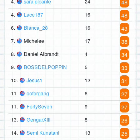
4.
sara picante
24
48
4.
Lace187
16
48
6.
Bianca_28
16
43
7.
Michelee
17
38
8.
Daniel Albrandt
4
34
9.
BOSSDELPOPPIN
5
33
10.
Jesus1
12
31
11.
oofergang
6
27
11.
FortySeven
9
27
13.
GengarXIII
8
26
14.
Semi Kunatani
13
25