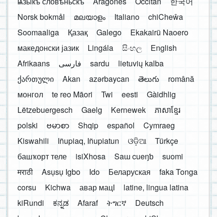
ѩзыкъ словѣньскъ
Aragonés
Occitan
한국어
Norsk bokmål
മലയാളം
Italiano
chiCheŵa
Soomaaliga
Қазақ
Galego
Ekakairũ Naoero
македонски јазик
Lingála
සිංහල
English
Afrikaans
فارسی
sardu
lietuvių kalba
ქართული
Akan
azərbaycan
తెలుగు
română
монгол
te reo Māori
Twi
eesti
Gàidhlig
Lëtzebuergesch
Gaelg
Kernewek
ភាសាខ្មែរ
polski
ဗမာစာ
Shqip
español
Cymraeg
Kiswahili
Iñupiaq, Iñupiatun
ଓଡ଼ିଆ
Türkçe
башҡорт теле
isiXhosa
Saɯ cueŋƅ
suomi
मराठी
Asụsụ Igbo
Ido
Беларуская
faka Tonga
corsu
Kichwa
авар мацӀ
latine, lingua latina
kiRundi
ಕನ್ನಡ
Afaraf
ትግርኛ
Deutsch