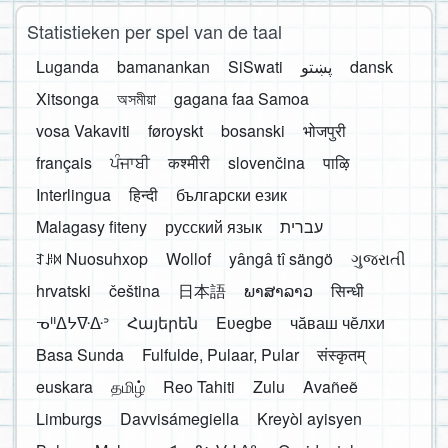
Statistieken per spel van de taal
Luganda
bamanankan
SiSwati
پښتو
dansk
Xitsonga
অসমীয়া
gagana faa Samoa
vosa Vakaviti
føroyskt
bosanski
भोजपुरी
français
ਪੰਜਾਬੀ
कश्मीरी
slovenčina
पाऴि
Interlingua
हिन्दी
български език
Malagasy fiteny
русский язык
עברית
ꆈꌠ꒿ Nuosuhxop
Wollof
yângâ tî sängö
ગુજરાતી
hrvatski
čeština
日本語
ພາສາລາວ
सिन्धी
ᓀᐦᐃᔭᐍᐏᐣ
Հայերեն
Eʋegbe
чӑваш чӗлхи
Basa Sunda
Fulfulde, Pulaar, Pular
संस्कृतम्
euskara
தமிழ்
Reo Tahiti
Zulu
Avañeẽ
Limburgs
Davvisámegiella
Kreyòl ayisyen