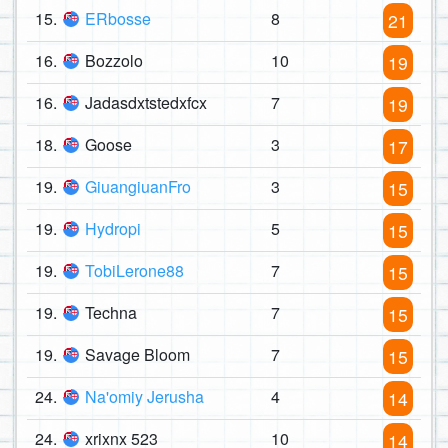
15.
ERbosse
8
21
16.
Bozzolo
10
19
16.
Jadasdxtstedxfcx
7
19
18.
Goose
3
17
19.
GiuangiuanFro
3
15
19.
Hydropi
5
15
19.
TobiLerone88
7
15
19.
Techna
7
15
19.
Savage Bloom
7
15
24.
Na'omiy Jerusha
4
14
24.
xrixnx 523
10
14