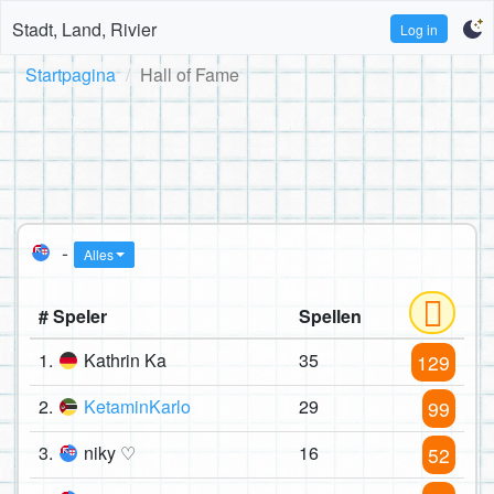
Stadt, Land, Rivier
Log in
Startpagina
Hall of Fame
-
Alles
# Speler
Spellen
1.
Kathrin Ka
35
129
2.
KetaminKarlo
29
99
3.
niky ♡
16
52