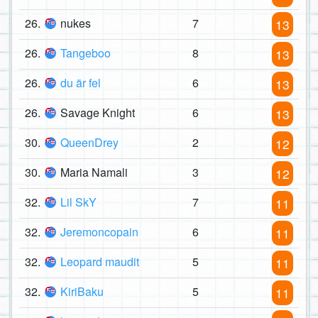
26.
nukes
7
13
26.
Tangeboo
8
13
26.
du är fel
6
13
26.
Savage Knight
6
13
30.
QueenDrey
2
12
30.
Maria Namali
3
12
32.
Lil SkY
7
11
32.
Jeremoncopain
6
11
32.
Leopard maudit
5
11
32.
KiriBaku
5
11