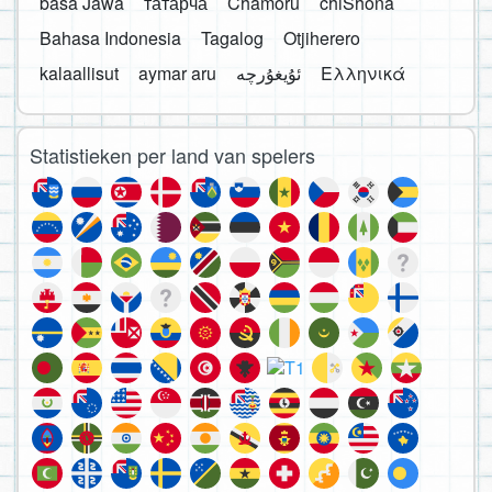
basa Jawa
татарча
Chamoru
chiShona
Bahasa Indonesia
Tagalog
Otjiherero
kalaallisut
aymar aru
Ελληνικά
Statistieken per land van spelers