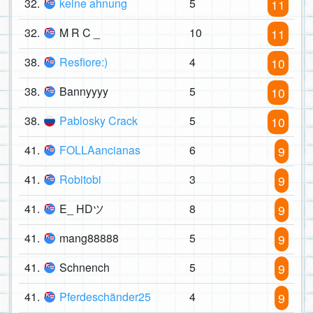
32.
keine ahnung
5
11
32.
M R C _
10
11
38.
Resfiore:)
4
10
38.
Bannyyyy
5
10
38.
Pablosky Crack
5
10
41.
FOLLAancianas
6
9
41.
Robitobi
3
9
41.
E_ HDツ
8
9
41.
mang88888
5
9
41.
Schnench
5
9
41.
Pferdeschänder25
4
9