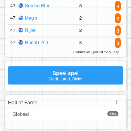
47.
Sorriso Blur
8
8
47.
Mag s
2
8
47.
Nijoe
2
8
47.
RushIT ALL
3
8
Statistics are updated every ~day
Speel spel
Stadt, Land, Rivier
Hall of Fame
Globaal
5M+