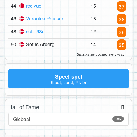
44.
rcc vuc
15
37
48.
Veronica Poulsen
15
36
48.
sofi198d
12
36
50.
Sofus Arberg
14
35
Statistics are updated every ~day
Speel spel
Stadt, Land, Rivier
Hall of Fame
Globaal
5M+