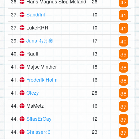
36.
Hans Magnus Støp Meland
26
42
37.
Sandrini
10
41
37.
LukeRRR
10
41
39.
Juna もけ奥.
17
40
40.
Rauff
13
39
41.
Majse Vinther
18
38
41.
Frederik Holm
16
38
41.
Olczy
28
38
44.
MaMetz
16
37
44.
SilasErGay
12
37
44.
Chrisser<3
23
37