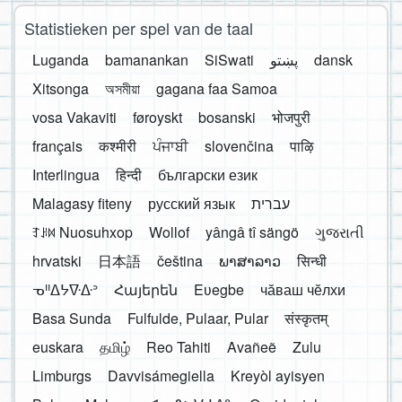
Statistieken per spel van de taal
Luganda
bamanankan
SiSwati
پښتو
dansk
Xitsonga
অসমীয়া
gagana faa Samoa
vosa Vakaviti
føroyskt
bosanski
भोजपुरी
français
कश्मीरी
ਪੰਜਾਬੀ
slovenčina
पाऴि
Interlingua
हिन्दी
български език
Malagasy fiteny
русский язык
עברית
ꆈꌠ꒿ Nuosuhxop
Wollof
yângâ tî sängö
ગુજરાતી
hrvatski
日本語
čeština
ພາສາລາວ
सिन्धी
ᓀᐦᐃᔭᐍᐏᐣ
Հայերեն
Eʋegbe
чӑваш чӗлхи
Basa Sunda
Fulfulde, Pulaar, Pular
संस्कृतम्
euskara
தமிழ்
Reo Tahiti
Avañeẽ
Zulu
Limburgs
Davvisámegiella
Kreyòl ayisyen