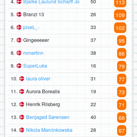
4.
Bjarke Laulund Scharff Jo
50
113
5.
Branzi 13
26
109
6.
pixeL_-
33
102
7.
Gingeeeeer
37
95
8.
mmartinn
38
86
9.
SuperLuka
16
79
10.
laura oliver
31
77
11.
Aurora Borealis
19
73
12.
Henrik Riisberg
22
71
13.
Benjaged Sørensen
40
68
14.
Nikola Marcinkowska
28
67