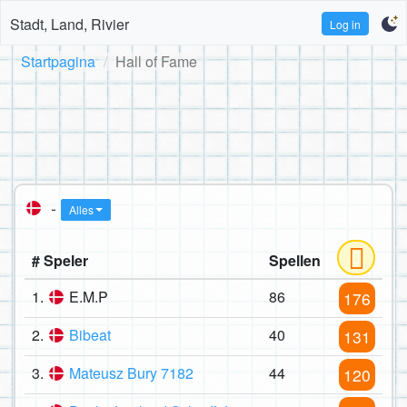
Stadt, Land, Rivier
Log in
Startpagina
Hall of Fame
-
Alles
# Speler
Spellen
1.
E.M.P
86
176
2.
Bibeat
40
131
3.
Mateusz Bury 7182
44
120