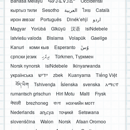
Bahasa Melayu
ᐊᓂᔑᓈᐯᒧᐎᓐ
Occidental
кыргыз тили
Sesotho
العربية
ไทย
Català
ирон æвзаг
Português
Dinékʼehǰí
اردو
Magyar
Yorùbá
Gĩkũyũ
汉语
isiNdebele
latviešu valoda
Bislama
Volapük
Gaeilge
Kanuri
коми кыв
Esperanto
َوُسَ
српски језик
ދިވެހި
Türkmen, Түркмен
Norsk nynorsk
isiNdebele
Ikinyarwanda
українська
ייִדיש
zbek
Kuanyama
Tiếng Việt
བོད་ཡིག
Tshivenḓa
Íslenska
svenska
አማርኛ
rumantsch grischun
Hiri Motu
Malti
Frysk
नेपाली
brezhoneg
বাংলা
нохчийн мотт
Nederlands
аҧсуа
тоҷикӣ
Setswana
slovenščina
Walon
Norsk
Afaan Oromoo