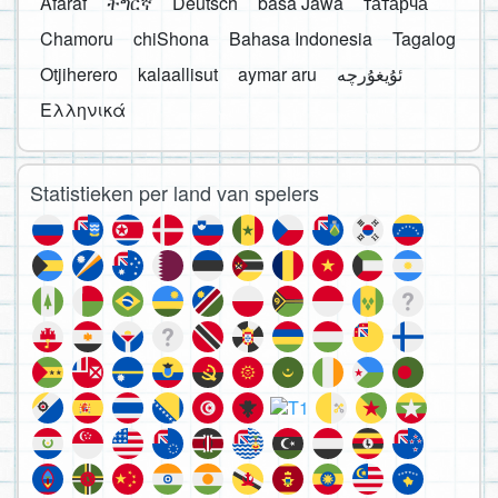
Afaraf
ትግርኛ
Deutsch
basa Jawa
татарча
Chamoru
chiShona
Bahasa Indonesia
Tagalog
Otjiherero
kalaallisut
aymar aru
Ελληνικά
Statistieken per land van spelers