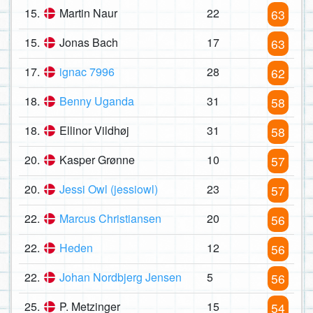
15.
Martin Naur
22
63
15.
Jonas Bach
17
63
17.
ignac 7996
28
62
18.
Benny Uganda
31
58
18.
Ellinor Vildhøj
31
58
20.
Kasper Grønne
10
57
20.
Jessi Owl (jessiowl)
23
57
22.
Marcus Christiansen
20
56
22.
Heden
12
56
22.
Johan Nordbjerg Jensen
5
56
25.
P. Metzinger
15
54