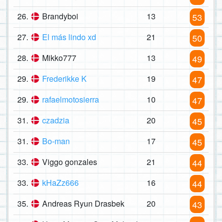
26.
Brandyboi
13
53
27.
El más lindo xd
21
50
28.
Mikko777
13
49
29.
Frederikke K
19
47
29.
rafaelmotosierra
10
47
31.
czadzia
20
45
31.
Bo-man
17
45
33.
Viggo gonzales
21
44
33.
kHaZz666
16
44
35.
Andreas Ryun Drasbek
20
43