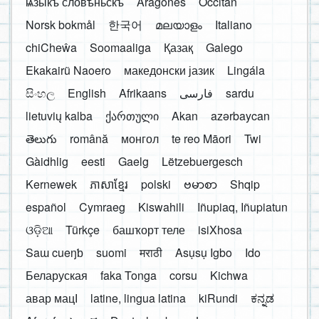
ѩзыкъ словѣньскъ
Aragonés
Occitan
Norsk bokmål
한국어
മലയാളം
Italiano
chiCheŵa
Soomaaliga
Қазақ
Galego
Ekakairũ Naoero
македонски јазик
Lingála
සිංහල
English
Afrikaans
فارسی
sardu
lietuvių kalba
ქართული
Akan
azərbaycan
తెలుగు
română
монгол
te reo Māori
Twi
Gàidhlig
eesti
Gaelg
Lëtzebuergesch
Kernewek
ភាសាខ្មែរ
polski
ဗမာစာ
Shqip
español
Cymraeg
Kiswahili
Iñupiaq, Iñupiatun
ଓଡ଼ିଆ
Türkçe
башҡорт теле
isiXhosa
Saɯ cueŋƅ
suomi
मराठी
Asụsụ Igbo
Ido
Беларуская
faka Tonga
corsu
Kichwa
авар мацӀ
latine, lingua latina
kiRundi
ಕನ್ನಡ