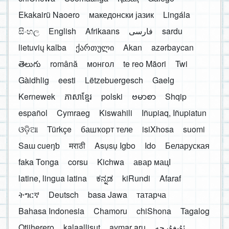
Ekakairũ Naoero
македонски јазик
Lingála
සිංහල
English
Afrikaans
فارسی
sardu
lietuvių kalba
ქართული
Akan
azərbaycan
తెలుగు
română
монгол
te reo Māori
Twi
Gàidhlig
eesti
Lëtzebuergesch
Gaelg
Kernewek
ភាសាខ្មែរ
polski
ဗမာစာ
Shqip
español
Cymraeg
Kiswahili
Iñupiaq, Iñupiatun
ଓଡ଼ିଆ
Türkçe
башҡорт теле
isiXhosa
suomi
Saɯ cueŋƅ
मराठी
Asụsụ Igbo
Ido
Беларуская
faka Tonga
corsu
Kichwa
авар мацӀ
latine, lingua latina
ಕನ್ನಡ
kiRundi
Afaraf
ትግርኛ
Deutsch
basa Jawa
татарча
Bahasa Indonesia
Chamoru
chiShona
Tagalog
Otjiherero
kalaallisut
aymar aru