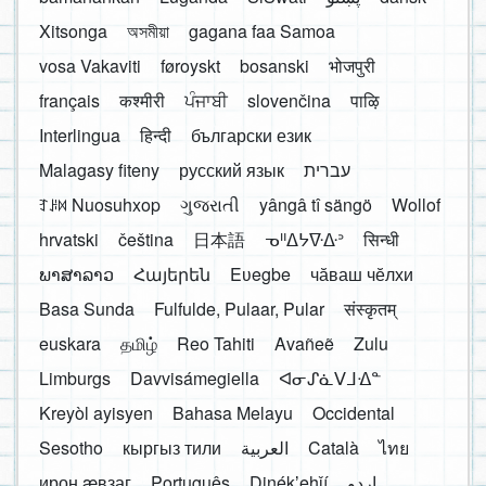
Xitsonga
অসমীয়া
gagana faa Samoa
vosa Vakaviti
føroyskt
bosanski
भोजपुरी
français
कश्मीरी
ਪੰਜਾਬੀ
slovenčina
पाऴि
Interlingua
हिन्दी
български език
Malagasy fiteny
русский язык
עברית
ꆈꌠ꒿ Nuosuhxop
ગુજરાતી
yângâ tî sängö
Wollof
hrvatski
čeština
日本語
ᓀᐦᐃᔭᐍᐏᐣ
सिन्धी
ພາສາລາວ
Հայերեն
Eʋegbe
чӑваш чӗлхи
Basa Sunda
Fulfulde, Pulaar, Pular
संस्कृतम्
euskara
தமிழ்
Reo Tahiti
Avañeẽ
Zulu
Limburgs
Davvisámegiella
ᐊᓂᔑᓈᐯᒧᐎᓐ
Kreyòl ayisyen
Bahasa Melayu
Occidental
Sesotho
кыргыз тили
العربية
Català
ไทย
ирон æвзаг
Português
Dinékʼehǰí
اردو