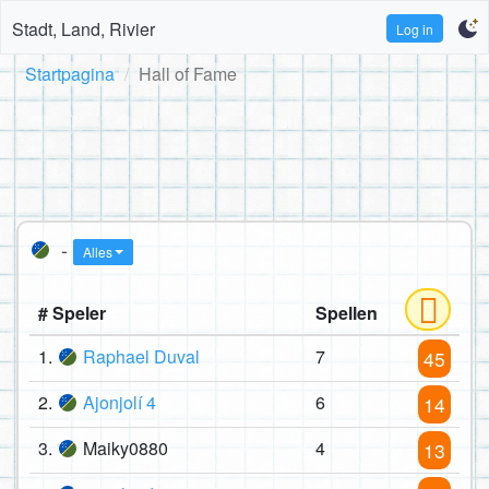
Stadt, Land, Rivier
Log in
Startpagina
Hall of Fame
-
Alles
# Speler
Spellen
1.
Raphael Duval
7
45
2.
Ajonjolí 4
6
14
3.
Maiky0880
4
13