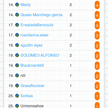
14.
Macly
2
4
14.
Queso Manchego garcia
2
4
17.
EnsaladaBenezula
2
3
17.
mandarina.eater
2
3
19.
agustin egas
2
2
19.
SOLOMEO ALFONSO
2
2
19.
Blackman665
1
2
19.
niii
1
2
19.
GrasaNuclear
1
2
25.
Sorkaa
1
1
25.
Urmomsahoe
1
1