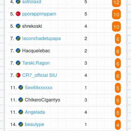
4.
sotrolaxd
5
12
5.
pporappimppam
5
10
5.
shrekoski
4
10
7.
laconchadetupapa
2
6
7.
Hacquelebac
2
6
7.
Tarski.Ragon
3
6
7.
CR7_official SIU
4
6
11.
Sex69xxxxxx
1
5
11.
ChikeroCigarriyo
3
5
11.
Angelada
4
5
14.
beautype
1
4