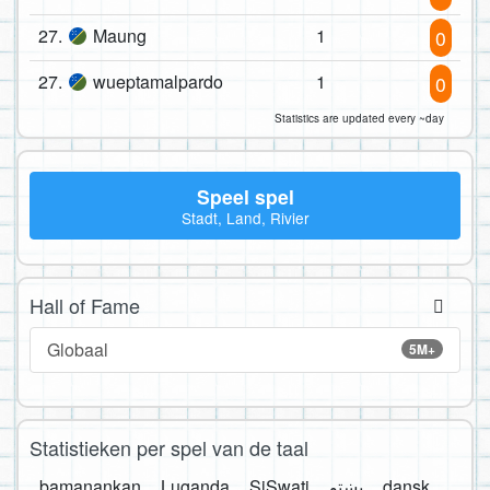
27.
Maung
1
0
27.
wueptamalpardo
1
0
Statistics are updated every ~day
Speel spel
Stadt, Land, Rivier
Hall of Fame
Globaal
5M+
Statistieken per spel van de taal
bamanankan
Luganda
SiSwati
پښتو
dansk