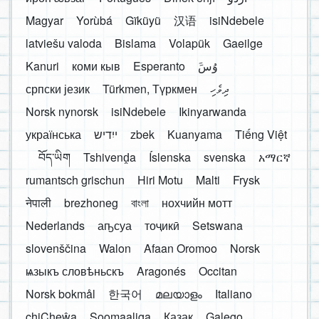
Magyar
Yorùbá
Gĩkũyũ
汉语
isiNdebele
latviešu valoda
Bislama
Volapük
Gaeilge
Kanuri
коми кыв
Esperanto
َوُسَ
српски језик
Türkmen, Түркмен
ދިވެހި
Norsk nynorsk
isiNdebele
Ikinyarwanda
українська
ייִדיש
zbek
Kuanyama
Tiếng Việt
བོད་ཡིག
Tshivenḓa
Íslenska
svenska
አማርኛ
rumantsch grischun
Hiri Motu
Malti
Frysk
नेपाली
brezhoneg
বাংলা
нохчийн мотт
Nederlands
аҧсуа
тоҷикӣ
Setswana
slovenščina
Walon
Afaan Oromoo
Norsk
ѩзыкъ словѣньскъ
Aragonés
Occitan
Norsk bokmål
한국어
മലയാളം
Italiano
chiCheŵa
Soomaaliga
Қазақ
Galego