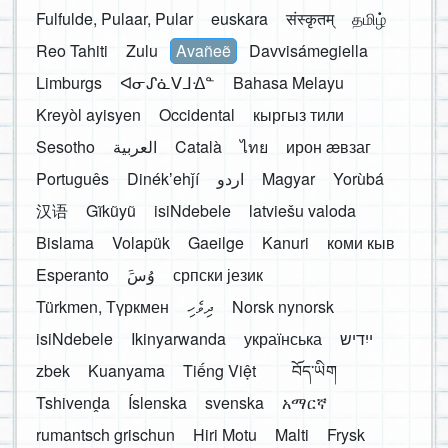
Fulfulde, Pulaar, Pular
euskara
संस्कृतम्
தமிழ்
Reo Tahiti
Zulu
Avañeẽ
Davvisámegiella
Limburgs
ᐊᓂᔑᓈᐯᒧᐎᓐ
Bahasa Melayu
Kreyòl ayisyen
Occidental
кыргыз тили
Sesotho
العربية
Català
ไทย
ирон æвзаг
Português
Dinékʼehǰí
اردو
Magyar
Yorùbá
汉语
Gĩkũyũ
isiNdebele
latviešu valoda
Bislama
Volapük
Gaeilge
Kanuri
коми кыв
Esperanto
َوُسَ
српски језик
Türkmen, Түркмен
ދިވެހި
Norsk nynorsk
isiNdebele
Ikinyarwanda
українська
ייִדיש
zbek
Kuanyama
Tiếng Việt
བོད་ཡིག
Tshivenḓa
Íslenska
svenska
አማርኛ
rumantsch grischun
Hiri Motu
Malti
Frysk