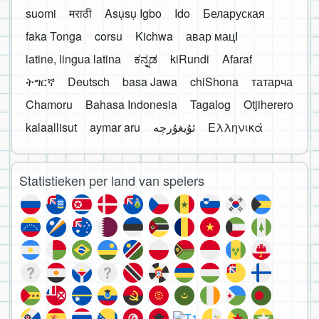
suomi
मराठी
Asụsụ Igbo
Ido
Беларуская
faka Tonga
corsu
Kichwa
авар мацӀ
latine, lingua latina
ಕನ್ನಡ
kiRundi
Afaraf
ትግርኛ
Deutsch
basa Jawa
chiShona
татарча
Chamoru
Bahasa Indonesia
Tagalog
Otjiherero
kalaallisut
aymar aru
Ελληνικά
Statistieken per land van spelers