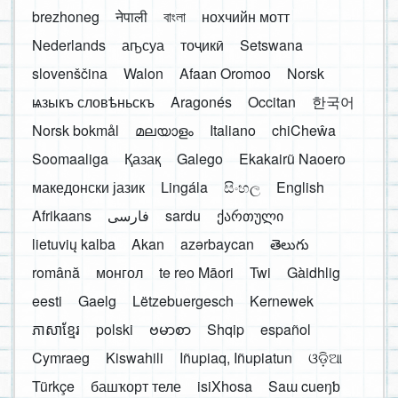
brezhoneg
नेपाली
বাংলা
нохчийн мотт
Nederlands
аҧсуа
тоҷикӣ
Setswana
slovenščina
Walon
Afaan Oromoo
Norsk
ѩзыкъ словѣньскъ
Aragonés
Occitan
한국어
Norsk bokmål
മലയാളം
Italiano
chiCheŵa
Soomaaliga
Қазақ
Galego
Ekakairũ Naoero
македонски јазик
Lingála
සිංහල
English
Afrikaans
فارسی
sardu
ქართული
lietuvių kalba
Akan
azərbaycan
తెలుగు
română
монгол
te reo Māori
Twi
Gàidhlig
eesti
Gaelg
Lëtzebuergesch
Kernewek
ភាសាខ្មែរ
polski
ဗမာစာ
Shqip
español
Cymraeg
Kiswahili
Iñupiaq, Iñupiatun
ଓଡ଼ିଆ
Türkçe
башҡорт теле
isiXhosa
Saɯ cueŋƅ