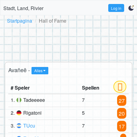
Stadt, Land, Rivier
Log in
Startpagina
Hall of Fame
Avañeẽ -
Alles
# Speler
Spellen
1.
Tadeeeee
7
27
2.
Rigatoni
5
20
3.
TUcu
7
17