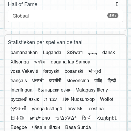
Hall of Fame
Globaal
5M+
Statistieken per spel van de taal
bamanankan
Luganda
SiSwati
پښتو
dansk
Xitsonga
অসমীয়া
gagana faa Samoa
vosa Vakaviti
føroyskt
bosanski
भोजपुरी
français
ਪੰਜਾਬੀ
कश्मीरी
slovenčina
पाऴि
हिन्दी
Interlingua
български език
Malagasy fiteny
русский язык
עברית
ꆈꌠ꒿ Nuosuhxop
Wollof
ગુજરાતી
yângâ tî sängö
hrvatski
čeština
日本語
ພາສາລາວ
ᓀᐦᐃᔭᐍᐏᐣ
सिन्धी
Հայերեն
Eʋegbe
чӑваш чӗлхи
Basa Sunda