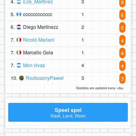
4.
Eze_Martinez
3
9
5.
cccccccccccc
1
6
6.
Diego Martínezz
2
5
7.
Nicolò Mariani
1
4
7.
Marcello Gola
1
4
7.
Mon vivas
4
4
10.
RozkosznyPaweł
3
3
Statistics are updated every ~day
Speel spel
Stadt, Land, Rivier