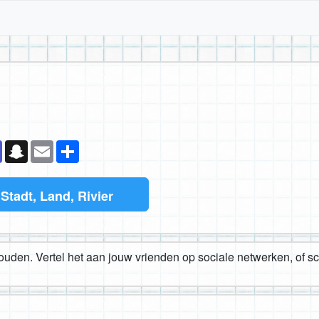
k
senger
Teams
Snapchat
Email
Deel
l
Stadt, Land, Rivier
houden. Vertel het aan jouw vrienden op sociale netwerken, of s