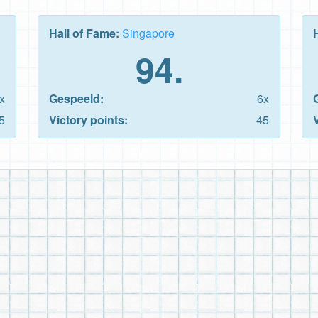
Hall of Fame:
Singapore
94.
x
Gespeeld:
6x
5
Victory points:
45