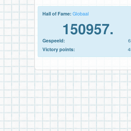
Hall of Fame:
Globaal
150957.
Gespeeld:
6
Victory points:
4