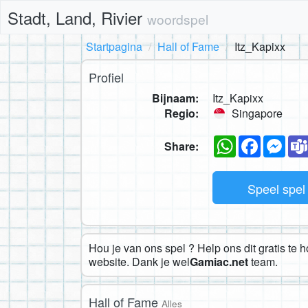
Stadt, Land, Rivier
woordspel
Startpagina
Hall of Fame
Itz_Kapixx
Profiel
Bijnaam:
Itz_Kapixx
Regio:
Singapore
WhatsApp
Faceboo
Mes
Share:
Speel spe
Hou je van ons spel ? Help ons dit gratis te 
website. Dank je wel
Gamiac.net
team.
Hall of Fame
Alles