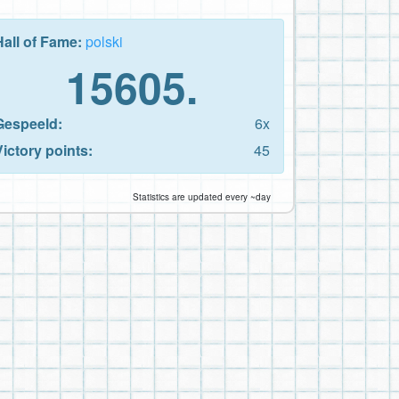
Hall of Fame:
polski
15605.
Gespeeld:
6x
Victory points:
45
Statistics are updated every ~day