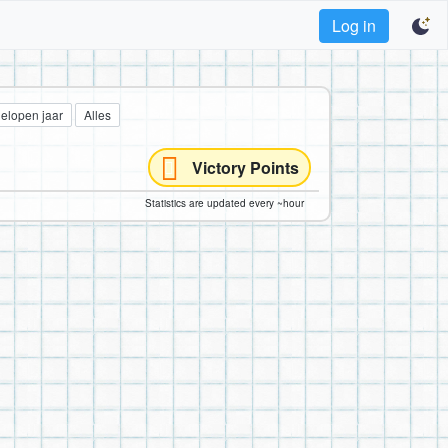
Log in
gelopen jaar
Alles
Victory Points
Statistics are updated every ~hour