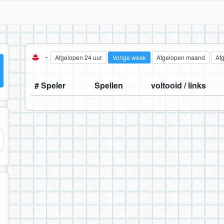
-
Afgelopen 24 uur
Vorige week
Afgelopen maand
Af
# Speler
Spellen
voltooid / links