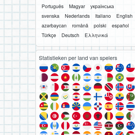
Português
Magyar
українська
svenska
Nederlands
Italiano
English
azərbaycan
română
polski
español
Türkçe
Deutsch
Ελληνικά
Statistieken per land van spelers