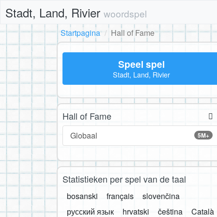
Stadt, Land, Rivier
woordspel
Startpagina
Hall of Fame
Speel spel
Stadt, Land, Rivier
Hall of Fame
Globaal
5M+
Statistieken per spel van de taal
bosanski
français
slovenčina
русский язык
hrvatski
čeština
Català