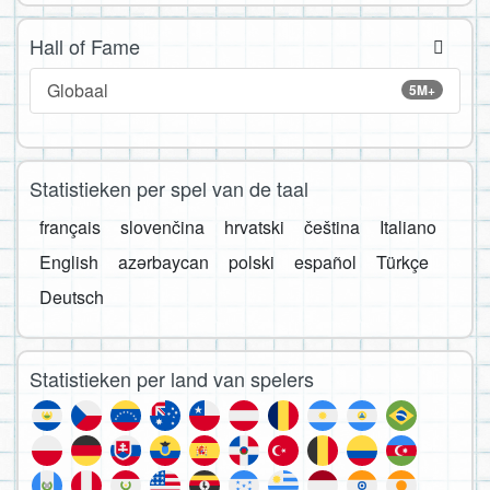
Hall of Fame
Globaal
5M+
Statistieken per spel van de taal
français
slovenčina
hrvatski
čeština
Italiano
English
azərbaycan
polski
español
Türkçe
Deutsch
Statistieken per land van spelers