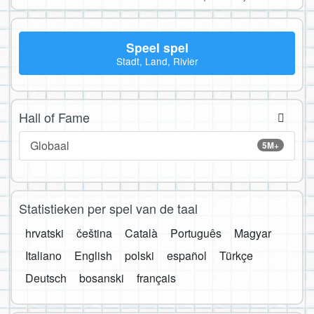
Speel spel
Stadt, Land, Rivier
Hall of Fame
Globaal
5M+
Statistieken per spel van de taal
hrvatski
čeština
Català
Português
Magyar
Italiano
English
polski
español
Türkçe
Deutsch
bosanski
français