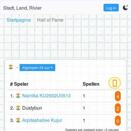
Stadt, Land, Rivier
Log in
Startpagina
Hall of Fame
-
Afgelopen 24 uur
# Speler
Spellen
1.
Nainika KU2502U0513
1
4
2.
Dustybun
1
2
3.
Arpitashailee Kujur
1
0
Statistics are updated every ~5 minutes