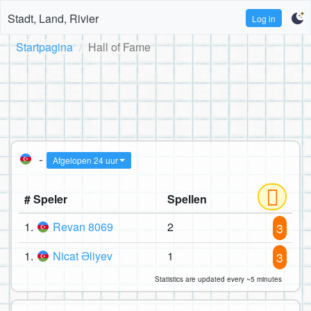
Stadt, Land, Rivier
Log in
Startpagina
Hall of Fame
-
Afgelopen 24 uur
# Speler
Spellen
1.
Revan 8069
2
3
1.
Nicat Əliyev
1
3
Statistics are updated every ~5 minutes