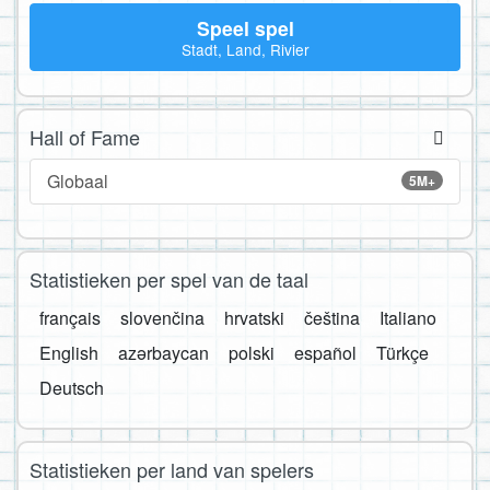
Speel spel
Stadt, Land, Rivier
Hall of Fame
Globaal
5M+
Statistieken per spel van de taal
français
slovenčina
hrvatski
čeština
Italiano
English
azərbaycan
polski
español
Türkçe
Deutsch
Statistieken per land van spelers