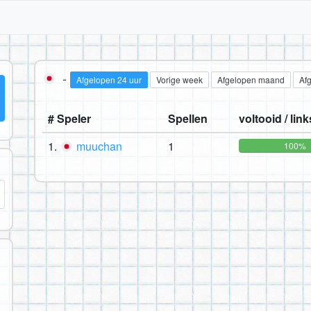
-
Afgelopen 24 uur
Vorige week
Afgelopen maand
Af
# Speler
Spellen
voltooid / link
1.
muuchan
1
100%