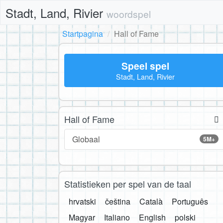
Stadt, Land, Rivier
woordspel
Startpagina
Hall of Fame
Speel spel
Stadt, Land, Rivier
Hall of Fame
Globaal
5M+
Statistieken per spel van de taal
hrvatski
čeština
Català
Português
Magyar
Italiano
English
polski