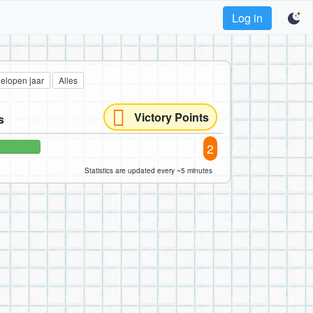
Log in
gelopen jaar
Alles
Victory Points
s
2
Statistics are updated every ~5 minutes