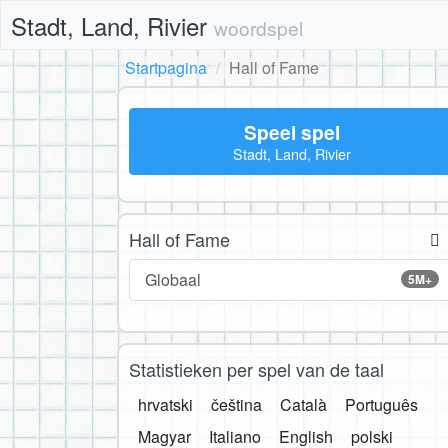
Stadt, Land, Rivier
woordspel
Startpagina
Hall of Fame
Speel spel
Stadt, Land, Rivier
Hall of Fame
Globaal
5M+
Statistieken per spel van de taal
hrvatski
čeština
Català
Português
Magyar
Italiano
English
polski