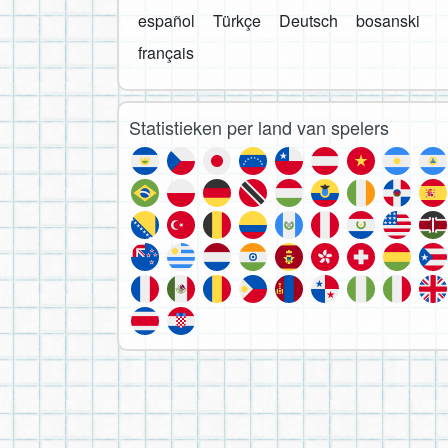
español
Türkçe
Deutsch
bosanski
français
Statistieken per land van spelers