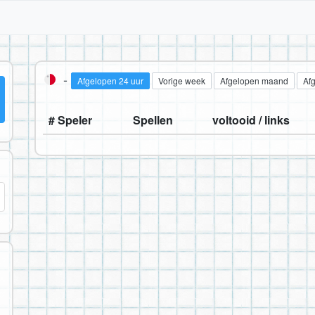
-
Afgelopen 24 uur
Vorige week
Afgelopen maand
Af
# Speler
Spellen
voltooid / links