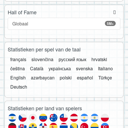
Hall of Fame
Globaal
5M+
Statistieken per spel van de taal
français
slovenčina
русский язык
hrvatski
čeština
Català
українська
svenska
Italiano
English
azərbaycan
polski
español
Türkçe
Deutsch
Statistieken per land van spelers