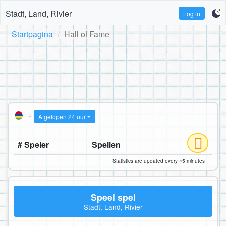
Stadt, Land, Rivier
Log in
Startpagina
Hall of Fame
-
Afgelopen 24 uur
# Speler
Spellen
Statistics are updated every ~5 minutes
Speel spel
Stadt, Land, Rivier