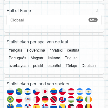
Hall of Fame
Globaal
5M+
Statistieken per spel van de taal
français
slovenčina
hrvatski
čeština
Português
Magyar
Italiano
English
azərbaycan
polski
español
Türkçe
Deutsch
Statistieken per land van spelers