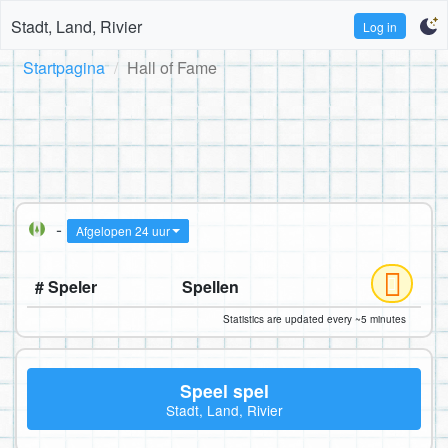
Stadt, Land, Rivier
Log in
Startpagina
Hall of Fame
-
Afgelopen 24 uur
# Speler
Spellen
Statistics are updated every ~5 minutes
Speel spel
Stadt, Land, Rivier