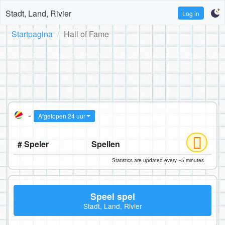
Stadt, Land, Rivier
Log in
Startpagina
Hall of Fame
-
Afgelopen 24 uur
# Speler
Spellen
Statistics are updated every ~5 minutes
Speel spel
Stadt, Land, Rivier