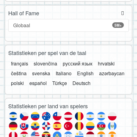
Hall of Fame
Globaal
5M+
Statistieken per spel van de taal
français
slovenčina
русский язык
hrvatski
čeština
svenska
Italiano
English
azərbaycan
polski
español
Türkçe
Deutsch
Statistieken per land van spelers