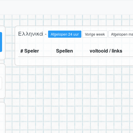
Ελληνικά -
Afgelopen 24 uur
Vorige week
Afgelopen m
# Speler
Spellen
voltooid / links