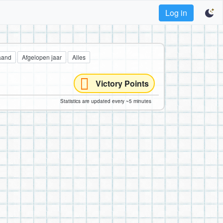
Log in
aand
Afgelopen jaar
Alles
Victory Points
Statistics are updated every ~5 minutes