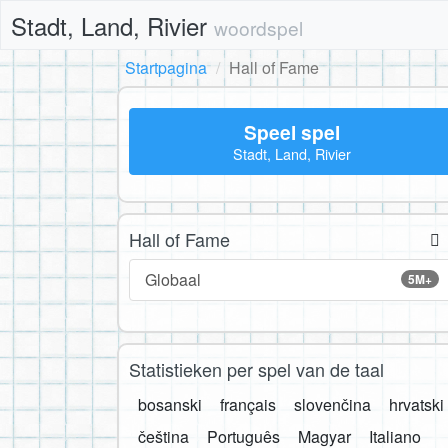
Stadt, Land, Rivier
woordspel
Startpagina
Hall of Fame
Speel spel
Stadt, Land, Rivier
Hall of Fame
Globaal
5M+
Statistieken per spel van de taal
bosanski
français
slovenčina
hrvatski
čeština
Português
Magyar
Italiano