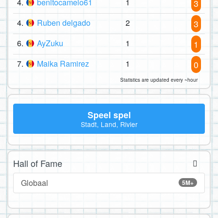
4.
benitocamelo61
1
3
4.
Ruben delgado
2
3
6.
AyZuku
1
1
7.
Maika Ramirez
1
0
Statistics are updated every ~hour
Speel spel
Stadt, Land, Rivier
Hall of Fame
Globaal
5M+