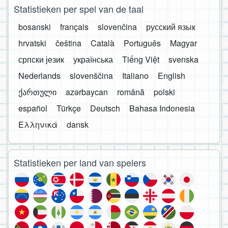
Statistieken per spel van de taal
bosanski
français
slovenčina
русский язык
hrvatski
čeština
Català
Português
Magyar
српски језик
українська
Tiếng Việt
svenska
Nederlands
slovenščina
Italiano
English
ქართული
azərbaycan
română
polski
español
Türkçe
Deutsch
Bahasa Indonesia
Ελληνικά
dansk
Statistieken per land van spelers