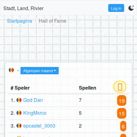
Stadt, Land, Rivier
Log in
Startpagina
Hall of Fame
-
Afgelopen maand
# Speler
Spellen
1.
God Dan
7
19
2.
KingMxrco
5
15
3.
epcastel_3003
2
6