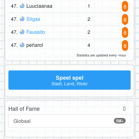
47.
Luuciaanaa
1
8
47.
Siigas
2
8
47.
Faussito
2
8
47.
peñarol
4
8
Statistics are updated every ~hour
Speel spel
Stadt, Land, Rivier
Hall of Fame
Globaal
5M+