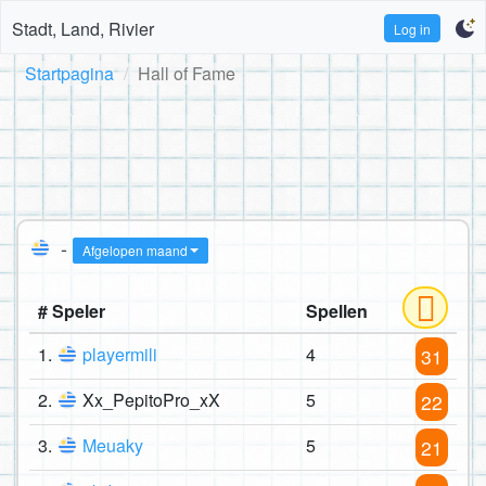
Stadt, Land, Rivier
Log in
Startpagina
Hall of Fame
-
Afgelopen maand
# Speler
Spellen
1.
playermili
4
31
2.
Xx_PepitoPro_xX
5
22
3.
Meuaky
5
21