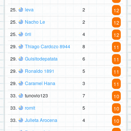
25.
leva
2
12
25.
Nacho Le
2
12
25.
0rii
4
12
29.
Thiago Cardozo 8944
8
11
29.
Guisitodepatata
6
11
29.
Ronaldo 1891
5
11
29.
Caramel Hana
3
11
33.
tunovio123
7
10
33.
romit
5
10
33.
Julieta Arocena
4
10