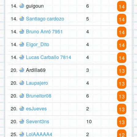
14.
guigoun
6
14
14.
Santiago cardozo
5
14
14.
Bruno Anró 7951
4
14
14.
Elgor_Dito
4
14
14.
Lucas Carballo 7814
4
14
20.
Ardilla69
3
13
20.
Laupajero
4
13
20.
Bruneitor08
6
13
20.
esJueves
2
13
20.
Sevent3ns
10
13
25.
LolAAAAA4
2
12