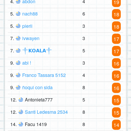
4.
abdon
4
19
5.
nach88
6
18
5.
pierii
3
18
7.
ivwayen
3
17
7.
༒𝗞𝗢𝗔𝗟𝗔༒
5
17
9.
abi !
3
16
9.
Franco Tassara 5152
4
16
9.
ñoqui con sida
8
16
12.
Antonieta777
5
15
12.
Santi Ledesma 2534
8
15
14.
Facu 1419
8
14