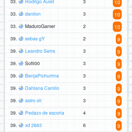
33.
Rodrigo Aulet
3
10
33.
danilon
3
10
33.
MaduroGamer
2
10
39.
sebas gY
2
9
39.
Leandro Serra
3
9
39.
Sofii00
3
9
39.
BenjaPichurrina
3
9
39.
Dahiana Camilo
3
9
39.
astro oli
3
9
39.
Pedazo de escoria
4
9
39.
xd 2663
6
9