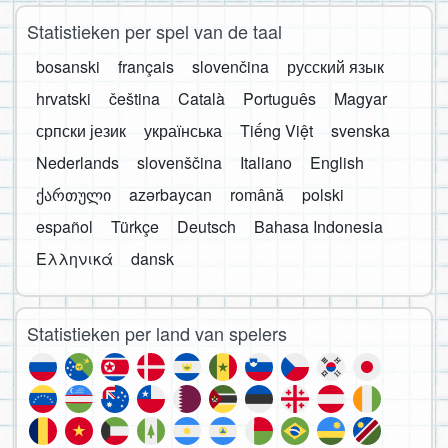
Statistieken per spel van de taal
bosanski
français
slovenčina
русский язык
hrvatski
čeština
Català
Português
Magyar
српски језик
українська
Tiếng Việt
svenska
Nederlands
slovenščina
Italiano
English
ქართული
azərbaycan
română
polski
español
Türkçe
Deutsch
Bahasa Indonesia
Ελληνικά
dansk
Statistieken per land van spelers