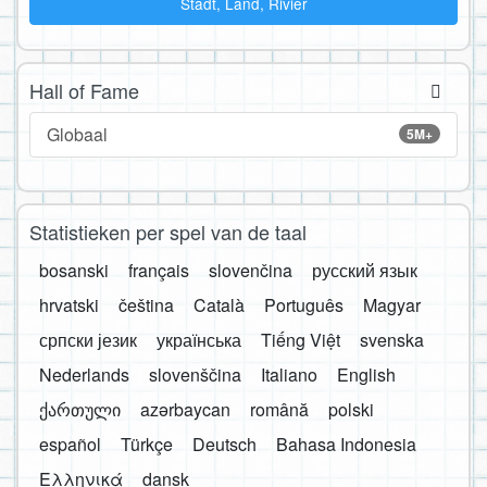
Stadt, Land, Rivier
Hall of Fame
Globaal
5M+
Statistieken per spel van de taal
bosanski
français
slovenčina
русский язык
hrvatski
čeština
Català
Português
Magyar
српски језик
українська
Tiếng Việt
svenska
Nederlands
slovenščina
Italiano
English
ქართული
azərbaycan
română
polski
español
Türkçe
Deutsch
Bahasa Indonesia
Ελληνικά
dansk