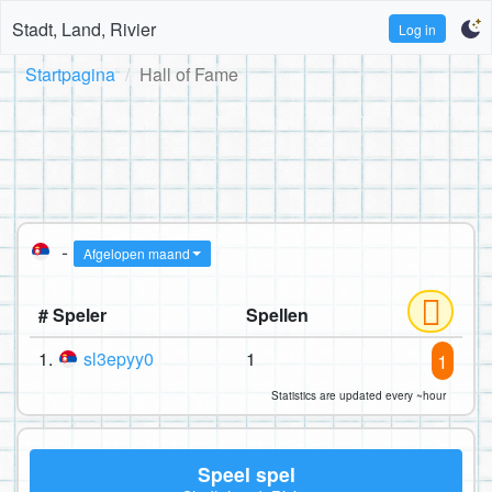
Stadt, Land, Rivier
Log in
Startpagina
Hall of Fame
-
Afgelopen maand
# Speler
Spellen
1.
sl3epyy0
1
1
Statistics are updated every ~hour
Speel spel