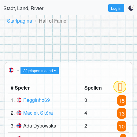
Stadt, Land, Rivier
Log in
Startpagina
Hall of Fame
-
Afgelopen maand
# Speler
Spellen
1.
Pegginho69
3
15
2.
Maciek Skóra
4
13
3.
Ada Dybowska
2
10