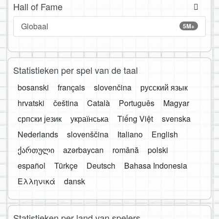
Hall of Fame
Globaal
5M+
Statistieken per spel van de taal
bosanski
français
slovenčina
русский язык
hrvatski
čeština
Català
Português
Magyar
српски језик
українська
Tiếng Việt
svenska
Nederlands
slovenščina
Italiano
English
ქართული
azərbaycan
română
polski
español
Türkçe
Deutsch
Bahasa Indonesia
Ελληνικά
dansk
Statistieken per land van spelers