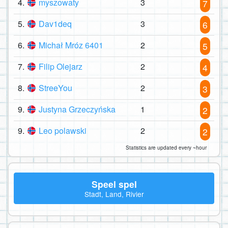
4.
myszowaty
3
7
5.
Dav1deq
3
6
6.
Michał Mróz 6401
2
5
7.
Filip Olejarz
2
4
8.
StreeYou
2
3
9.
Justyna Grzeczyńska
1
2
9.
Leo polawski
2
2
Statistics are updated every ~hour
Speel spel
Stadt, Land, Rivier