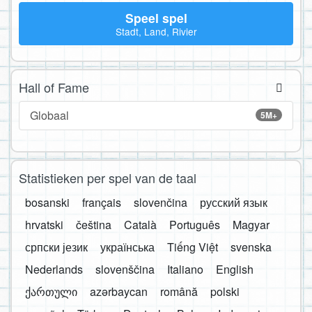
Speel spel
Stadt, Land, Rivier
Hall of Fame
Globaal
5M+
Statistieken per spel van de taal
bosanski
français
slovenčina
русский язык
hrvatski
čeština
Català
Português
Magyar
српски језик
українська
Tiếng Việt
svenska
Nederlands
slovenščina
Italiano
English
ქართული
azərbaycan
română
polski