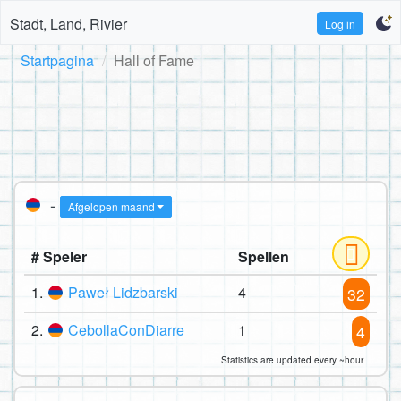
Stadt, Land, Rivier
Log in
Startpagina
Hall of Fame
-
Afgelopen maand
# Speler
Spellen
1.
Paweł Lidzbarski
4
32
2.
CebollaConDiarre
1
4
Statistics are updated every ~hour