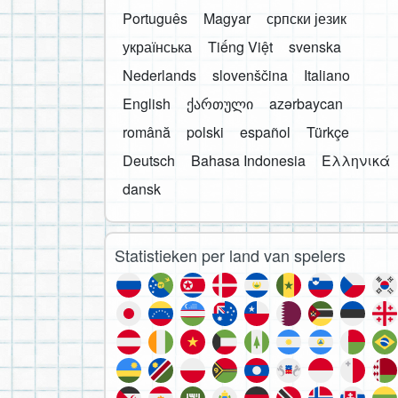
Português
Magyar
српски језик
українська
Tiếng Việt
svenska
Nederlands
slovenščina
Italiano
English
ქართული
azərbaycan
română
polski
español
Türkçe
Deutsch
Bahasa Indonesia
Ελληνικά
dansk
Statistieken per land van spelers