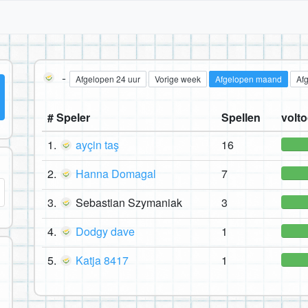
-
Afgelopen 24 uur
Vorige week
Afgelopen maand
Af
# Speler
Spellen
volto
1.
ayçin taş
16
2.
Hanna Domagal
7
3.
Sebastian Szymaniak
3
4.
Dodgy dave
1
5.
Katja 8417
1