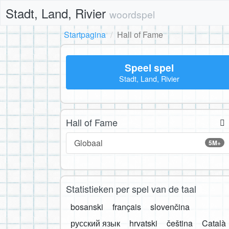
Stadt, Land, Rivier
woordspel
Startpagina
Hall of Fame
Speel spel
Stadt, Land, Rivier
Hall of Fame
Globaal
5M+
Statistieken per spel van de taal
bosanski
français
slovenčina
русский язык
hrvatski
čeština
Català