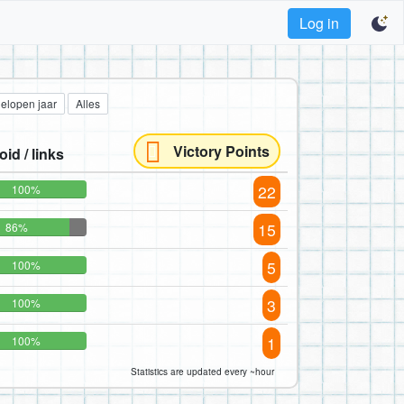
Log in
gelopen jaar
Alles
Victory Points
oid / links
22
100%
15
86%
5
100%
3
100%
1
100%
Statistics are updated every ~hour