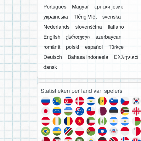
Português
Magyar
српски језик
українська
Tiếng Việt
svenska
Nederlands
slovenščina
Italiano
English
ქართული
azərbaycan
română
polski
español
Türkçe
Deutsch
Bahasa Indonesia
Ελληνικά
dansk
Statistieken per land van spelers