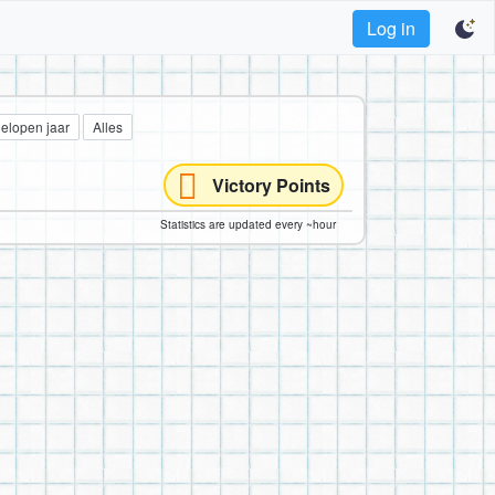
Log in
gelopen jaar
Alles
Victory Points
Statistics are updated every ~hour