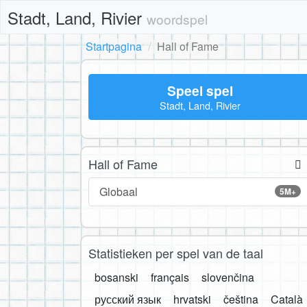
Stadt, Land, Rivier
woordspel
Startpagina
Hall of Fame
Speel spel
Stadt, Land, Rivier
Hall of Fame
Globaal
5M+
Statistieken per spel van de taal
bosanski
français
slovenčina
русский язык
hrvatski
čeština
Català