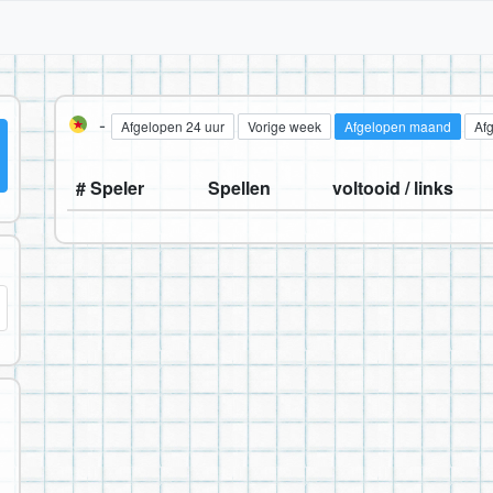
-
Afgelopen 24 uur
Vorige week
Afgelopen maand
Af
# Speler
Spellen
voltooid / links