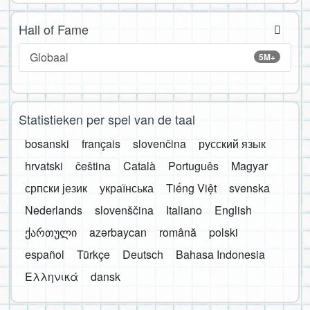
Hall of Fame
Globaal
5M+
Statistieken per spel van de taal
bosanski
français
slovenčina
русский язык
hrvatski
čeština
Català
Português
Magyar
српски језик
українська
Tiếng Việt
svenska
Nederlands
slovenščina
Italiano
English
ქართული
azərbaycan
română
polski
español
Türkçe
Deutsch
Bahasa Indonesia
Ελληνικά
dansk